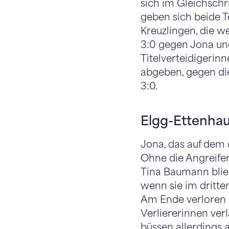
sich im Gleichschri
geben sich beide T
Kreuzlingen, die we
3:0 gegen Jona un
Titelverteidigerin
abgeben, gegen die
3:0.
Elgg-Ettenhau
Jona, das auf dem d
Ohne die Angreifer
Tina Baumann blie
wenn sie im dritte
Am Ende verloren s
Verliererinnen ver
büssen allerdings 