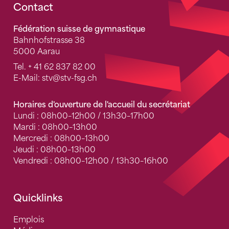
Fusszeile
Contact
Fédération suisse de gymnastique
Bahnhofstrasse 38
5000 Aarau
Tel.
+ 41 62 837 82 00
E-Mail:
stv
@stv-fsg.ch
Horaires d'ouverture de l'accueil du secrétariat
Lundi : 08h00–12h00 / 13h30–17h00
Mardi : 08h00–13h00
Mercredi : 08h00–13h00
Jeudi : 08h00–13h00
Vendredi : 08h00–12h00 / 13h30–16h00
Quicklinks
Emplois