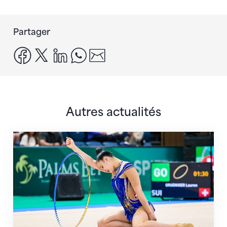
Partager
facebook
x
linkedin
whatsapp
email
Autres actualités
Prochaine étape : les Championnats du monde