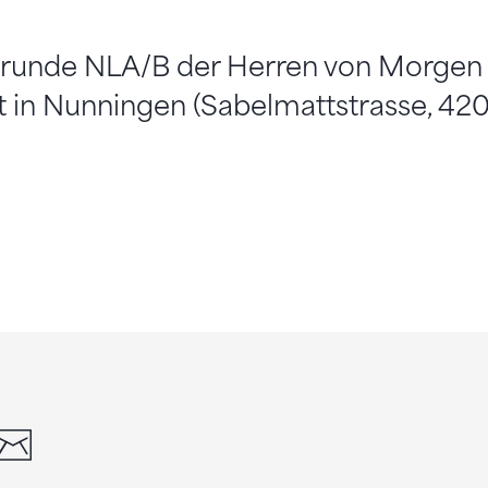
llrunde NLA/B der Herren von Morgen
et in Nunningen (Sabelmattstrasse, 4
din
whatsapp
email