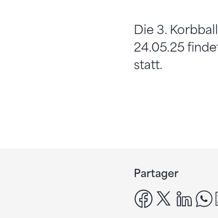
Die 3. Korbba
24.05.25 find
statt.
Partager
facebook
x
linke