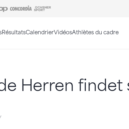
Coop
Concordia
Ochsner Sport
s
Résultats
Calendrier
Vidéos
Athlètes du cadre
e. Vous pouvez également utiliser le plan du site 
de Herren findet 
er