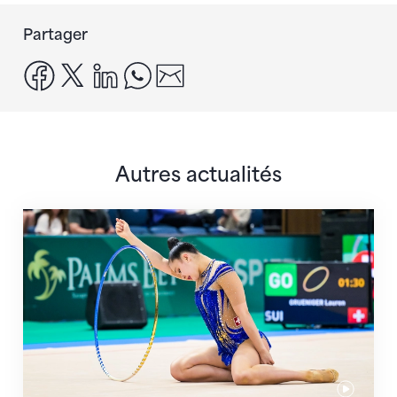
Partager
facebook
x
linkedin
whatsapp
email
Autres actualités
Prochaine étape : les Championnats du monde