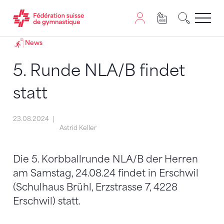
Passer au contenu
Naviguer vers le plan du siten
JavaScript est nécessaire pour naviguer sur ce site. Vous
News
5. Runde NLA/B findet
statt
23.08.2024
Astrid Keller
Die 5. Korbballrunde NLA/B der Herren
am Samstag, 24.08.24 findet in Erschwil
(Schulhaus Brühl, Erzstrasse 7, 4228
Erschwil) statt.