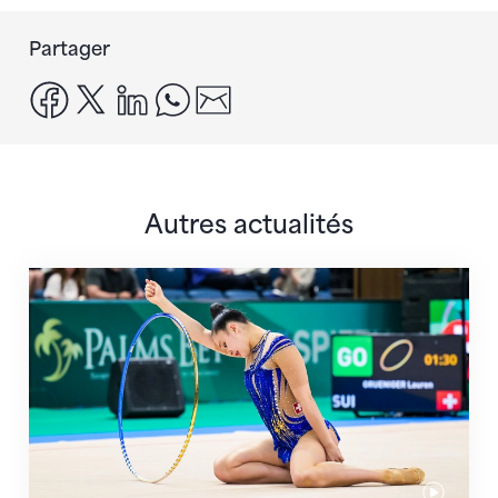
Partager
facebook
x
linkedin
whatsapp
email
Autres actualités
Prochaine étape : les Championnats du monde