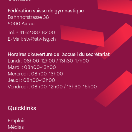
Fusszeile
Fédération suisse de gymnastique
Bahnhofstrasse 38
5000 Aarau
Tel.
+ 41 62 837 82 00
E-Mail:
stv
@stv-fsg.ch
Horaires d'ouverture de l'accueil du secrétariat
Lundi : 08h00–12h00 / 13h30–17h00
Mardi : 08h00–13h00
Mercredi : 08h00–13h00
Jeudi : 08h00–13h00
Vendredi : 08h00–12h00 / 13h30–16h00
Quicklinks
Emplois
Médias