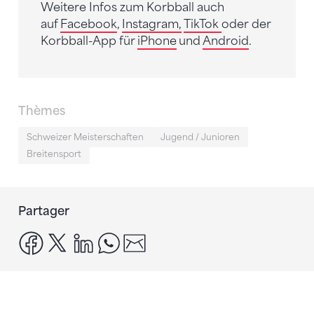
Weitere Infos zum Korbball auch
auf
Facebook
,
Instagram,
TikTok
oder der
Korbball-App für
iPhone
und
Android
.
Thèmes
Schweizer Meisterschaften
Jugend / Junioren
Breitensport
Partager
facebook
x
linkedin
whatsapp
email