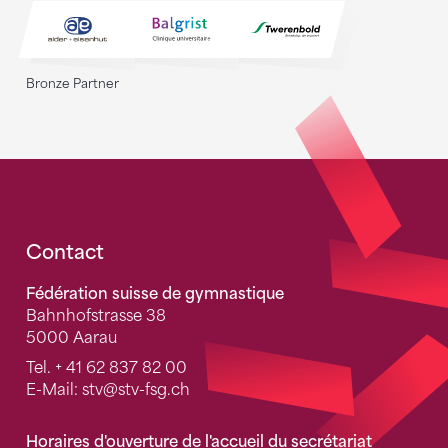
Bronze Partner
Fusszeile
Contact
Fédération suisse de gymnastique
Bahnhofstrasse 38
5000 Aarau
Tel.
+ 41 62 837 82 00
E-Mail:
stv
@stv-fsg.ch
Horaires d'ouverture de l'accueil du secrétariat