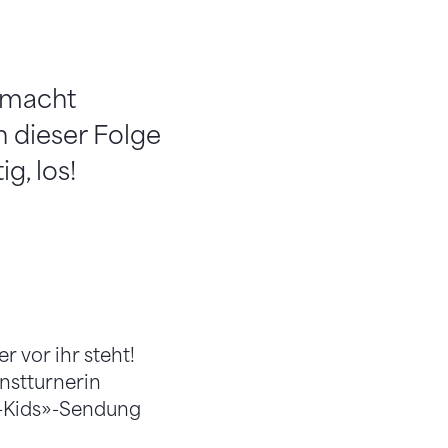
 macht
 dieser Folge
g, los!
er vor ihr steht!
unstturnerin
F-Kids»-Sendung