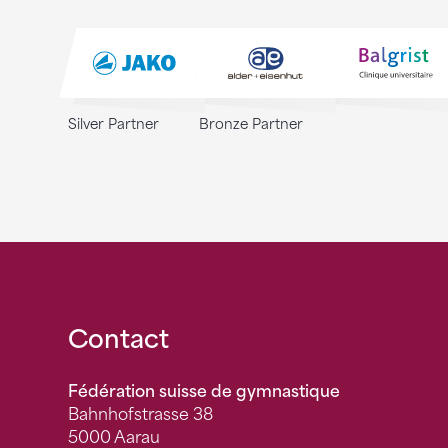
Silver Partner
Bronze Partner
Fusszeile
Contact
Fédération suisse de gymnastique
Bahnhofstrasse 38
5000 Aarau