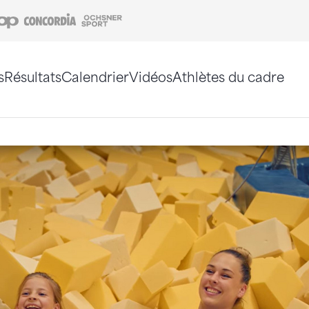
Coop
Concordia
Ochsner Sport
s
Résultats
Calendrier
Vidéos
Athlètes du cadre
e. Vous pouvez également utiliser le plan du site 