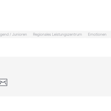
gend / Junioren
Regionales Leistungszentrum
Emotionen
din
whatsapp
email