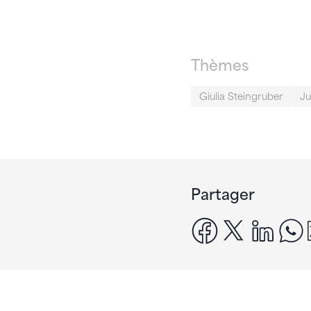
Thèmes
Giulia Steingruber
Ju
Partager
facebook
x
linke