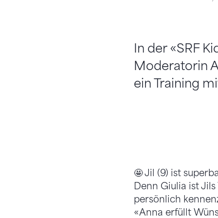
In der «SRF K
Moderatorin A
ein Training mi
🤩 Jil (9) ist super
Denn Giulia ist Jil
persönlich kennenz
«Anna erfüllt Wüns