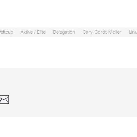
eltcup
Aktive / Elite
Delegation
Caryl Cordt-Moller
Linu
din
whatsapp
email