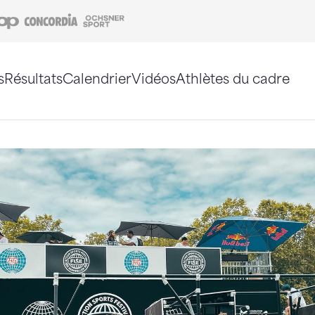
Coop
Concordia
Ochsner Sport
s
Résultats
Calendrier
Vidéos
Athlètes du cadre
e. Vous pouvez également utiliser le plan du site 