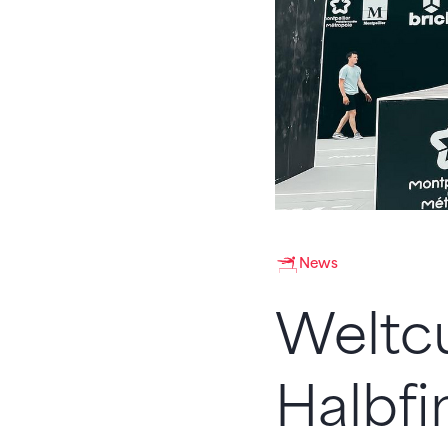
News
Weltcu
Halbfin