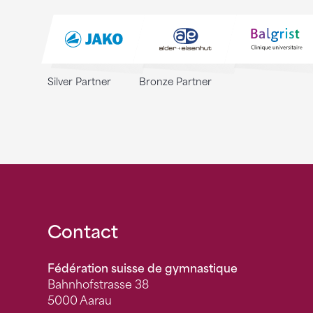
Silver Partner
Bronze Partner
Fusszeile
Contact
Fédération suisse de gymnastique
Bahnhofstrasse 38
5000 Aarau