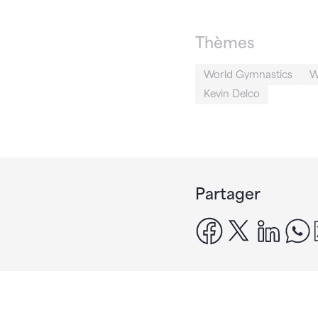
Thèmes
World Gymnastics
W
Kevin Delco
Partager
facebook
x
linke