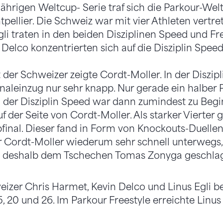
ährigen Weltcup- Serie traf sich die Parkour-Welt
pellier. Die Schweiz war mit vier Athleten vertre
li traten in den beiden Disziplinen Speed und Fre
Delco konzentrierten sich auf die Disziplin Speed
 der Schweizer zeigte Cordt-Moller. In der Diszipl
naleinzug nur sehr knapp. Nur gerade ein halber P
 In der Disziplin Speed war dann zumindest zu Beg
 der Seite von Cordt-Moller. Als starker Vierter 
final. Dieser fand in Form von Knockouts-Duellen 
r Cordt-Moller wiederum sehr schnell unterwegs,
h deshalb dem Tschechen Tomas Zonyga geschla
izer Chris Harmet, Kevin Delco und Linus Egli b
, 20 und 26. Im Parkour Freestyle erreichte Linus