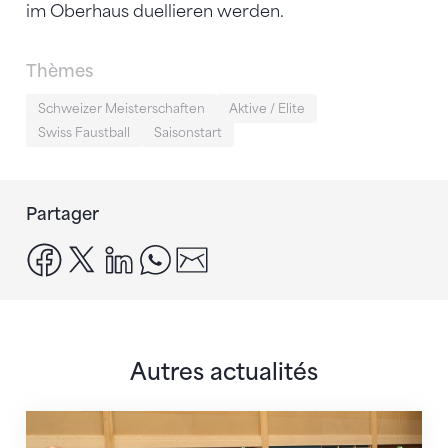
im Oberhaus duellieren werden.
Thèmes
Schweizer Meisterschaften
Aktive / Elite
Swiss Faustball
Saisonstart
Partager
facebook
x
linkedin
whatsapp
email
Autres actualités
En route pour Zagreb avec des objectifs clairs