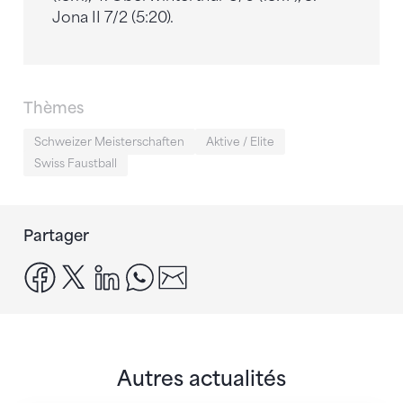
Jona II 7/2 (5:20).
Thèmes
Schweizer Meisterschaften
Aktive / Elite
Swiss Faustball
Partager
facebook
x
linkedin
whatsapp
email
Autres actualités