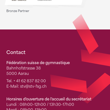
Bronze Partner
Fusszeile
Contact
Fédération suisse de gymnastique
Bahnhofstrasse 38
5000 Aarau
Tel.
+ 41 62 837 82 00
E-Mail:
stv
@stv-fsg.ch
Horaires d'ouverture de l'accueil du secrétariat
Lundi : 08h00–12h00 / 13h30–17h00