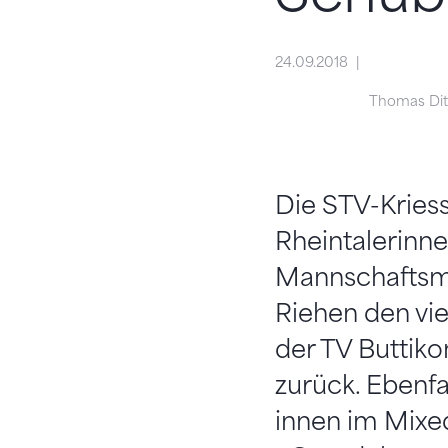
24.09.2018
Thomas Ditz
Die STV-Kries
Rheintalerinne
Mannschaftsm
Riehen den vie
der TV Buttik
zurück. Ebenf
innen im Mixe