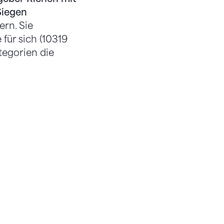
Siegen
rn. Sie
für sich (10319
tegorien die