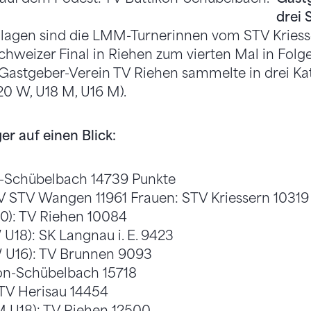
drei 
lagen sind die LMM-Turnerinnen vom STV Kriesse
hweizer Final in Riehen zum vierten Mal in Folge 
Gastgeber-Verein TV Riehen sammelte in drei Ka
0 W, U18 M, U16 M).
er auf einen Blick:
n-Schübelbach 14739 Punkte
V STV Wangen 11961 Frauen: STV Kriessern 10319
0): TV Riehen 10084
 U18): SK Langnau i. E. 9423
W U16): TV Brunnen 9093
on-Schübelbach 15718
 TV Herisau 14454
M U18): TV Riehen 12500