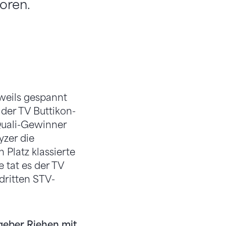
oren.
eweils gespannt
der TV Buttikon-
Quali-Gewinner
zer die
 Platz klassierte
 tat es der TV
dritten STV-
geber Riehen mit