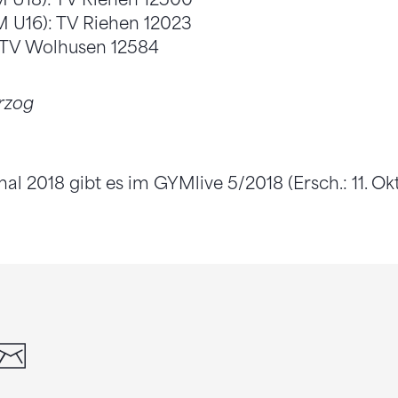
M U16): TV Riehen 12023
 TV Wolhusen 12584
rzog
 2018 gibt es im GYMlive 5/2018 (Ersch.: 11. Okt
din
whatsapp
email