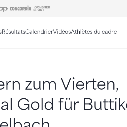
Coop
Concordia
Ochsner Sport
s
Résultats
Calendrier
Vidéos
Athlètes du cadre
e. Vous pouvez également utiliser le plan du site 
ern zum Vierten,
l Gold für Butti
elbach