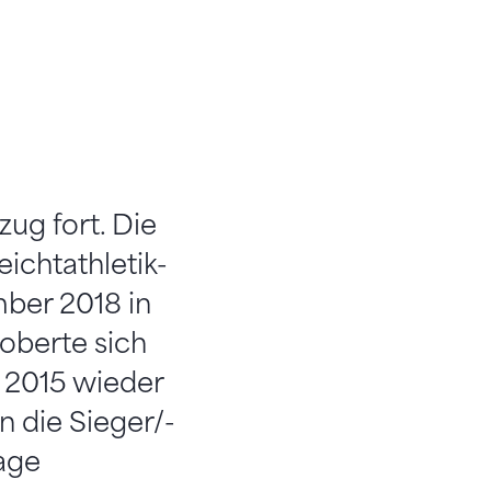
ug fort. Die
ichtathletik-
ber 2018 in
roberte sich
 2015 wieder
 die Sieger/-
age