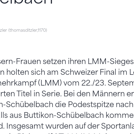
ler (thomasditzler,1170)
sern-Frauen setzen ihren LMM-Siegesz
n holten sich am Schweizer Final im Le
ehrkampf (LMM) vom 22./23. Septem
rten Titel in Serie. Bei den Männern e
on-Schübelbach die Podestspitze nach
alls aus Buttikon-Schübelbach kommen
d. Insgesamt wurden auf der Sportanl