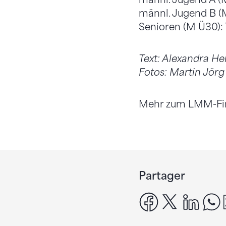
männl. Jugend B (
Senioren (M Ü30):
Text: Alexandra He
Fotos: Martin Jörg
Mehr zum LMM-Final
Partager
facebook
x
linke