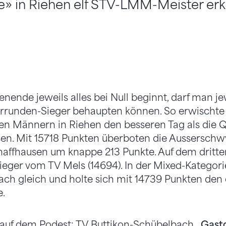
» in Riehen elf STV-LMM-Meister erk
ende jeweils alles bei Null beginnt, darf man j
Vorrunden-Sieger behaupten können. So erwischte 
en Männern in Riehen den besseren Tag als die 
en. Mit 15718 Punkten überboten die Ausserschwy
haffhausen um knappe 213 Punkte. Auf dem dritten
ieger vom TV Mels (14694). In der Mixed-Kategorie
ch gleich und holte sich mit 14739 Punkten den 
e.
Gast