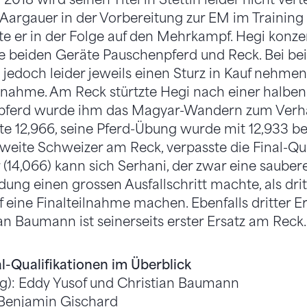
argauer in der Vorbereitung zur EM im Training 
ete er in der Folge auf den Mehrkampf. Hegi konzen
die beiden Geräte Pauschenpferd und Reck. Bei b
 jedoch leider jeweils einen Sturz in Kauf nehme
ilnahme. Am Reck stürtzte Hegi nach einer halb
npferd wurde ihm das Magyar-Wandern zum Verh
ote 12,966, seine Pferd-Übung wurde mit 12,933 be
zweite Schweizer am Reck, verpasste die Final-Qua
 (14,066) kann sich Serhani, der zwar eine sauber
ung einen grossen Ausfallschritt machte, als drit
 eine Finalteilnahme machen. Ebenfalls dritter Er
an Baumann ist seinerseits erster Ersatz am Reck.
l-Qualifikationen im Überblick
ag): Eddy Yusof und Christian Baumann
Benjamin Gischard