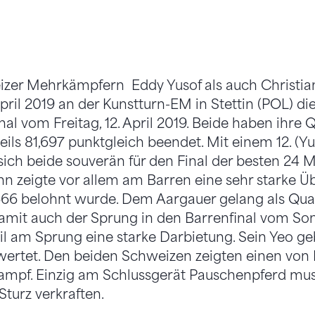
zer Mehrkämpfern Eddy Yusof als auch Christi
ril 2019 an der Kunstturn-EM in Stettin (POL) die 
l vom Freitag, 12. April 2019. Beide haben ihre Q
ils 81,697 punktgleich beendet. Mit einem 12. (Yu
ich beide souverän für den Final der besten 24
ann zeigte vor allem am Barren eine sehr starke 
666 belohnt wurde. Dem Aargauer gelang als Quali
amit auch der Sprung in den Barrenfinal vom So
il am Sprung eine starke Darbietung. Sein Yeo g
wertet. Den beiden Schweizen zeigten einen von
mpf. Einzig am Schlussgerät Pauschenpferd mus
turz verkraften.