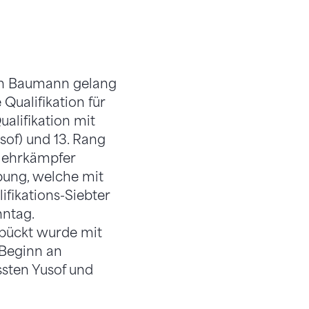
an Baumann gelang
Qualifikation für
ualifikation mit
sof) und 13. Rang
 Mehrkämpfer
Übung, welche mit
fikations-Siebter
nntag.
ebückt wurde mit
 Beginn an
sten Yusof und