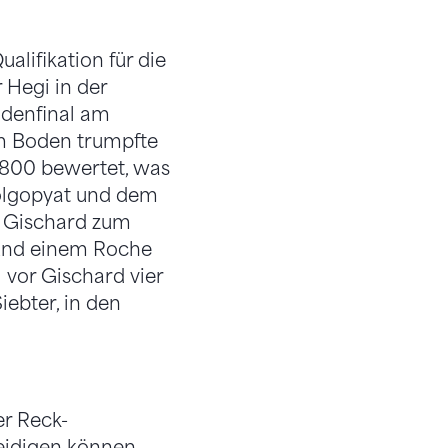
lifikation für die
 Hegi in der
odenfinal am
m Boden trumpfte
,800 bewertet, was
 Dolgopyat und dem
e Gischard zum
 und einem Roche
l vor Gischard vier
iebter, in den
er Reck-
teidigen können.