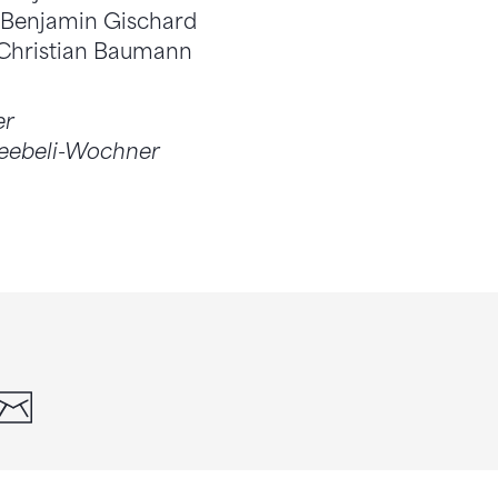
 Benjamin Gischard
 Christian Baumann
er
neebeli-Wochner
din
whatsapp
email