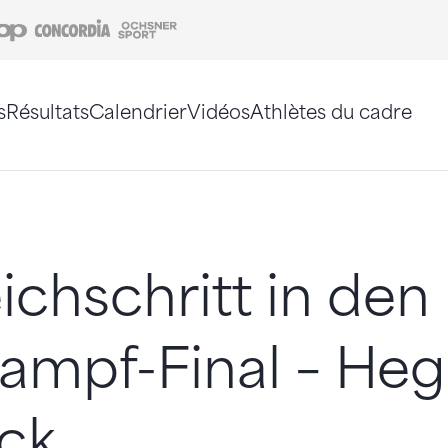
Coop
Concordia
Ochsner Sport
s
Résultats
Calendrier
Vidéos
Athlètes du cadre
e. Vous pouvez également utiliser le plan du site 
ichschritt in den
mpf-Final – Hegi
ck