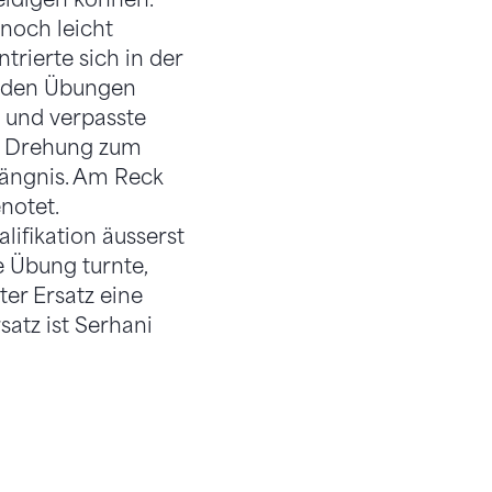
noch leicht
trierte sich in der
eiden Übungen
n und verpasste
en Drehung zum
ängnis. Am Reck
notet.
lifikation äusserst
e Übung turnte,
ter Ersatz eine
satz ist Serhani