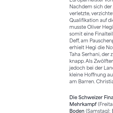
Nachdem sich der A
verletzte, verzicht
Qualifikation auf 
musste Oliver Hegi
somit eine Finalte
Deff, am Pausche
erhielt Hegi die N
Taha Serhani, der 
knapp. Als Zwölfter
jedoch bei der Land
kleine Hoffnung auf
am Barren. Christi
Die Schweizer Fina
Mehrkampf
(Freit
Boden
(Samstag): 