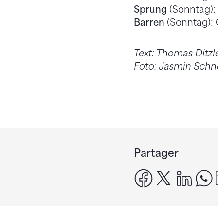
Sprung
(Sonntag):
Barren
(Sonntag):
Text: Thomas Ditzl
Foto: Jasmin Sch
Partager
facebook
x
linke