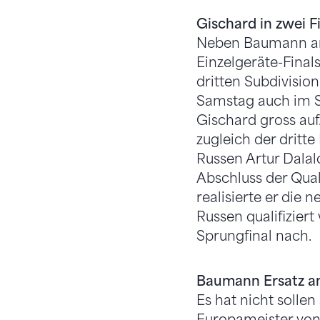
Gischard in zwei F
Neben Baumann am B
Einzelgeräte-Finals
dritten Subdivisio
Samstag auch im S
Gischard gross au
zugleich der dritt
Russen Artur Dalal
Abschluss der Qua
realisierte er die 
Russen qualifiziert
Sprungfinal nach.
Baumann Ersatz a
Es hat nicht sollen
Europameister von 2