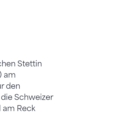
hen Stettin
.) am
ür den
 die Schweizer
el am Reck