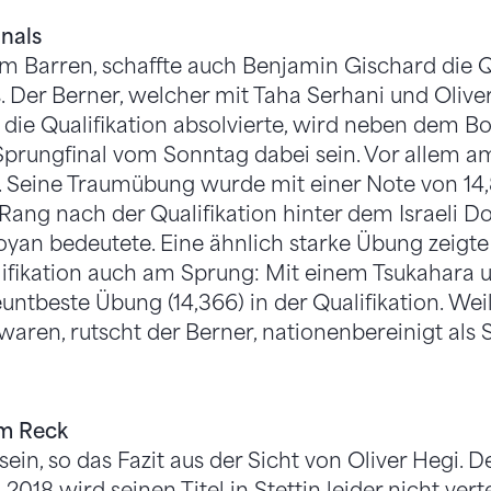
inals
arren, schaffte auch Benjamin Gischard die Qua
. Der Berner, welcher mit Taha Serhani und Oliver
n die Qualifikation absolvierte, wird neben dem B
prungfinal vom Sonntag dabei sein. Vor allem a
f. Seine Traumübung wurde mit einer Note von 14
e Rang nach der Qualifikation hinter dem Israeli
oyan bedeutete. Eine ähnlich starke Übung zeigt
lifikation auch am Sprung: Mit einem Tsukahara
neuntbeste Übung (14,366) in der Qualifikation. Wei
 waren, rutscht der Berner, nationenbereinigt als S
m Reck
 sein, so das Fazit aus der Sicht von Oliver Hegi. D
018 wird seinen Titel in Stettin leider nicht ver