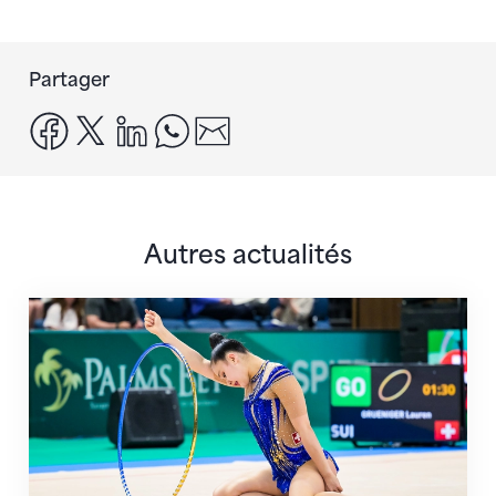
Partager
facebook
x
linkedin
whatsapp
email
Autres actualités
Prochaine étape : les Championnats du monde