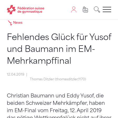
Passer au contenu
Naviguer vers le plan du siten
JavaScript est nécessaire pour naviguer sur ce site. Vous
News
Fehlendes Glück für Yusof
und Baumann im EM-
Mehrkampffinal
12.04.2019
Thomas Ditzler (thomasditzler,1170)
Christian Baumann und Eddy Yusof, die
beiden Schweizer Mehrkämpfer, haben
im EM-Final vom Freitag, 12. April 2019
das nötige Wettkampfglück nicht auf ihrer