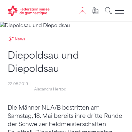
Passer au contenu
Naviguer vers le plan du siten
JavaScript est nécessaire pour naviguer sur ce site. Vous
News
Diepoldsau und
Diepoldsau
22.05.2019
Alexandra Herzog
Die Männer NL A/B bestritten am
Samstag, 18. Mai bereits ihre dritte Runde
der Schweizer Feldmeisterschaften