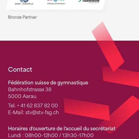
Bronze Partner
Fusszeile
Contact
Fédération suisse de gymnastique
Bahnhofstrasse 38
5000 Aarau
Tel.
+ 41 62 837 82 00
E-Mail:
stv
@stv-fsg.ch
Horaires d'ouverture de l'accueil du secrétariat
Lundi : 08h00–12h00 / 13h30–17h00