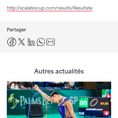
http://scalabiscup.com/results/
Resultate
Partager
facebook
x
linkedin
whatsapp
email
Autres actualités
Prochaine étape : les Championnats du monde