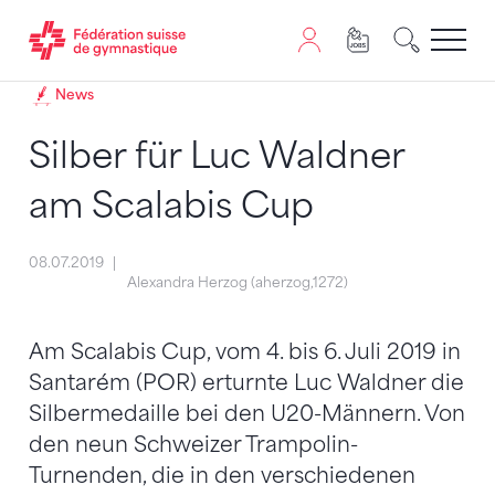
Passer au contenu
Naviguer vers le plan du siten
JavaScript est nécessaire pour naviguer sur ce site. Vous
News
Silber für Luc Waldner
am Scalabis Cup
08.07.2019
Alexandra Herzog (aherzog,1272)
Am Scalabis Cup, vom 4. bis 6. Juli 2019 in
Santarém (POR) erturnte Luc Waldner die
Silbermedaille bei den U20-Männern. Von
den neun Schweizer Trampolin-
Turnenden, die in den verschiedenen