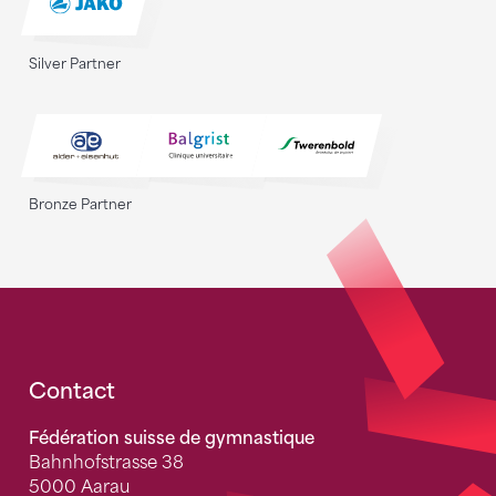
Silver Partner
Bronze Partner
Fusszeile
Contact
Fédération suisse de gymnastique
Bahnhofstrasse 38
5000 Aarau