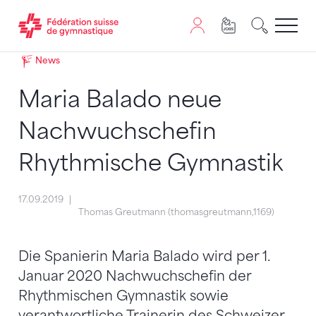
Passer au contenu
Naviguer vers le plan du siten
JavaScript est nécessaire pour naviguer sur ce site. Vous
News
Maria Balado neue
Nachwuchschefin
Rhythmische Gymnastik
17.09.2019
Thomas Greutmann (thomasgreutmann,1169)
Die Spanierin Maria Balado wird per 1.
Januar 2020 Nachwuchschefin der
Rhythmischen Gymnastik sowie
verantwortliche Trainerin des Schweizer