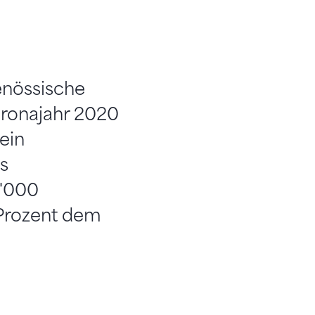
genössische
oronajahr 2020
ein
s
0'000
 Prozent dem