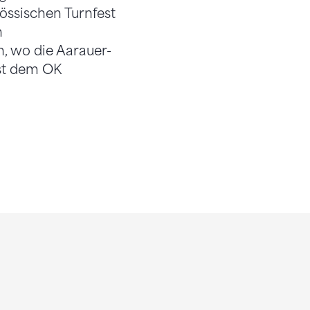
össischen Turnfest
n
n, wo die Aarauer-
st dem OK