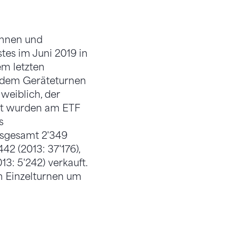
innen und
tes im Juni 2019 in
em letzten
, dem Geräteturnen
weiblich, der
mt wurden am ETF
s
insgesamt 2'349
42 (2013: 37'176),
13: 5'242) verkauft.
m Einzelturnen um