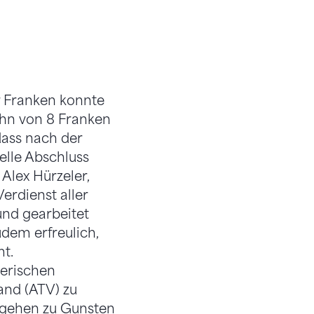
rossenbacher (STV-
r Franken konnte
hn von 8 Franken
dass nach der
elle Abschluss
 Alex Hürzeler,
erdienst aller
und gearbeitet
udem erfreulich,
t.
erischen
nd (ATV) zu
 gehen zu Gunsten