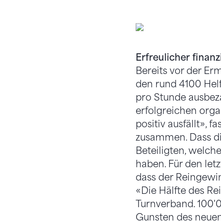
Erfolgreicher ETF-Ab
Zentralpräsident) und 
Erfreulicher finanz
Bereits vor der Er
den rund 4100 Hel
pro Stunde ausbezah
erfolgreichen orga
positiv ausfällt», 
zusammen. Dass die
Beteiligten, welch
haben. Für den letz
dass der Reingewi
«Die Hälfte des R
Turnverband. 100'
Gunsten des neuen