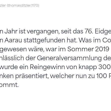
ler (thomasditzler,1170)
in Jahr ist vergangen, seit das 76. Eid
in Aarau stattgefunden hat. Was im C
 gewesen wäre, war im Sommer 2019 
Anlässlich der Generalversammlung de
 wurde ein Reingewinn von knapp 30
nken präsentiert, welcher nun zu 100
kommt.