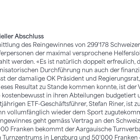
schluss: Alex Hürzeler (Regierungsrat und OK-Präsident), Erwin G
Stefan Riner (Geschäftsführer, von links).
ieller Abschluss
mittlung des Reingewinnes von 299'178 Schweize
ferpersonen der maximal versprochene Helferslo
lt werden. «Es ist natürlich doppelt erfreulich, 
nisatorischen Durchführung nun auch der finanzi
fasst der damalige OK Präsident und Regierungsrat,
ses Resultat zu Stande kommen konnte, ist der V
e kostenbewusst in ihren Abteilungen budgetiert 
tjährigen ETF-Geschäftsführer, Stefan Riner, ist z
nn vollumfänglich wieder dem Sport zugutekomm
eingewinnes geht gemäss Vertrag an den Schweiz
000 Franken bekommt der Aargauische Turnverba
 Turnzentrums in Lenzburg und 50'000 Franken