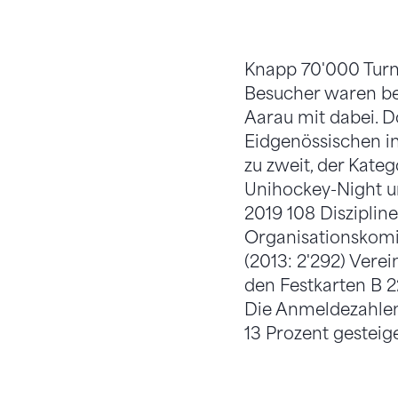
Knapp 70'000 Turn
Besucher waren bei
Aarau mit dabei. D
Eidgenössischen i
zu zweit, der Kate
Unihockey-Night u
2019 108 Disziplin
Organisationskomit
(2013: 2'292) Vere
den Festkarten B 22
Die Anmeldezahlen
13 Prozent gesteig