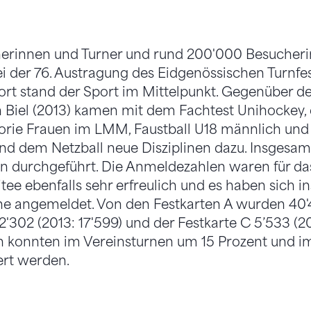
erinnen und Turner und rund 200'000 Besucher
 der 76. Austragung des Eidgenössischen Turnfes
ort stand der Sport im Mittelpunkt. Gegenüber d
n Biel (2013) kamen mit dem Fachtest Unihockey
gorie Frauen im LMM, Faustball U18 männlich und 
nd dem Netzball neue Disziplinen dazu. Insgesa
en durchgeführt. Die Anmeldezahlen waren für da
ee ebenfalls sehr erfreulich und es haben sich 
ine angemeldet. Von den Festkarten A wurden 40'4
'302 (2013: 17'599) und der Festkarte C 5’533 (20
 konnten im Vereinsturnen um 15 Prozent und i
ert werden.