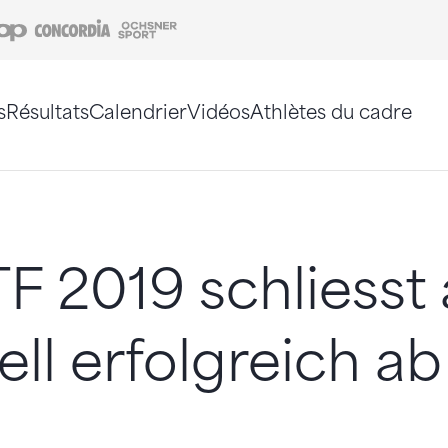
Coop
Concordia
Ochsner Sport
s
Résultats
Calendrier
Vidéos
Athlètes du cadre
e. Vous pouvez également utiliser le plan du site 
F 2019 schliesst
ell erfolgreich ab