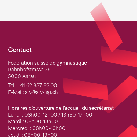
Fusszeile
Contact
Fédération suisse de gymnastique
Bahnhofstrasse 38
5000 Aarau
Tel.
+ 41 62 837 82 00
E-Mail:
stv
@stv-fsg.ch
Horaires d'ouverture de l'accueil du secrétariat
Lundi : 08h00–12h00 / 13h30–17h00
Mardi : 08h00–13h00
Mercredi : 08h00–13h00
Jeudi : 08h00–13h00