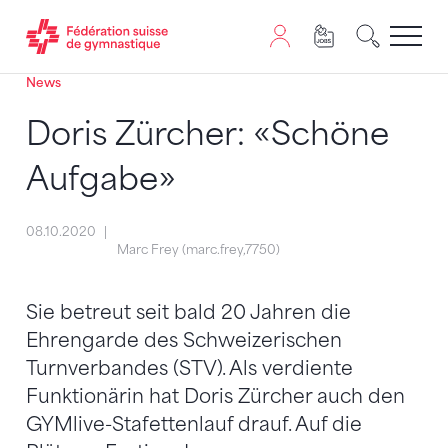
News
Passer au contenu
Naviguer vers le plan du siten
JavaScript est nécessaire pour naviguer sur ce site. Vous
Doris Zürcher: «Schöne
Aufgabe»
08.10.2020
Marc Frey (marc.frey,7750)
Sie betreut seit bald 20 Jahren die
Ehrengarde des Schweizerischen
Turnverbandes (STV). Als verdiente
Funktionärin hat Doris Zürcher auch den
GYMlive-Stafettenlauf drauf. Auf die