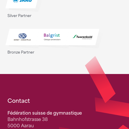
Silver Partner
Bronze Partner
Fusszeile
Contact
Fédération suisse de gymnastique
Bahnhofstrasse 38
5000 Aarau