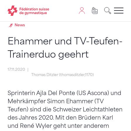
Passer au contenu
Naviguer vers le plan du siten
JavaScript est nécessaire pour naviguer sur ce site. Vous
News
Ehammer und TV-Teufen-
Trainerduo geehrt
17.11.2020
Thomas Ditzler (thomasditzler,1170)
Sprinterin Ajla Del Ponte (US Ascona) und
Mehrkämpfer Simon Ehammer (TV
Teufen) sind die Schweizer Leichtathleten
des Jahres 2020. Mit den Brüdern Karl
und René Wyler geht unter anderem