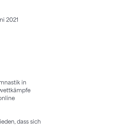
ni 2021
mnastik in
nswettkämpfe
online
eden, dass sich