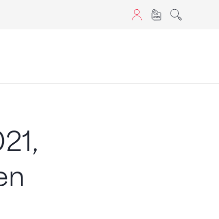
sans JavaScript.
21,
en