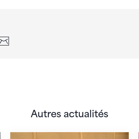
din
whatsapp
email
Autres actualités
 monde
En route pour Zagreb avec des objectifs clair