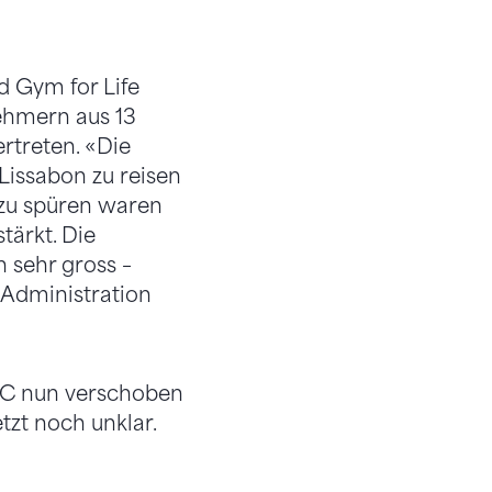
d Gym for Life
ehmern aus 13
rtreten. «Die
issabon zu reisen
 zu spüren waren
tärkt. Die
 sehr gross –
, Administration
LC nun verschoben
etzt noch unklar.