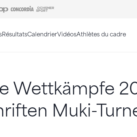
Coop
Concordia
Ochsner Sport
s
Résultats
Calendrier
Vidéos
Athlètes du cadre
e. Vous pouvez également utiliser le plan du site 
e Wettkämpfe 20
riften Muki-Turn