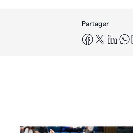
Partager
facebook
x
linke
Prochaine étape : les Championnats du