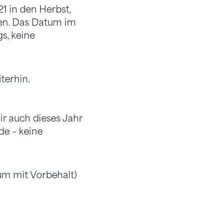
1 in den Herbst,
den. Das Datum im
s, keine
terhin.
ir auch dieses Jahr
de – keine
um mit Vorbehalt)