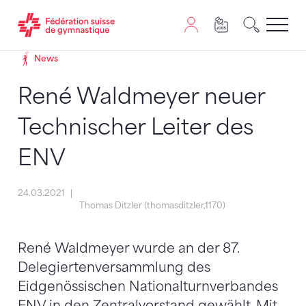
Passer au contenu
Naviguer vers le plan du siten
JavaScript est nécessaire pour naviguer sur ce site. Vous
News
René Waldmeyer neuer
Technischer Leiter des
ENV
24.03.2021
Thomas Ditzler (thomasditzler,1170)
René Waldmeyer wurde an der 87.
Delegiertenversammlung des
Eidgenössischen Nationalturnverbandes
ENV in den Zentralvorstand gewählt. Mit