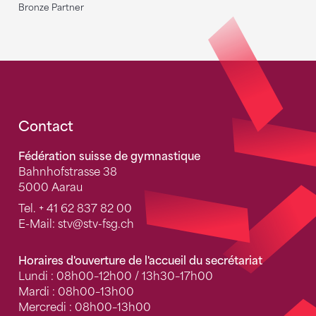
Bronze Partner
Fusszeile
Contact
Fédération suisse de gymnastique
Bahnhofstrasse 38
5000 Aarau
Tel.
+ 41 62 837 82 00
E-Mail:
stv
@stv-fsg.ch
Horaires d'ouverture de l'accueil du secrétariat
Lundi : 08h00–12h00 / 13h30–17h00
Mardi : 08h00–13h00
Mercredi : 08h00–13h00