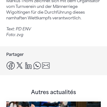
Markus Thomi zeichnet sich mit dem Organisator
vom Turnverein und der Männerriege
Wigoltingen für die Durchführung dieses
namhaften Wettkampfs verantwortlich.
Text: PD ENV
Foto: zvg
Partager
facebook
x
linkedin
whatsapp
email
Autres actualités
Prochaine étape : les Championnats du monde