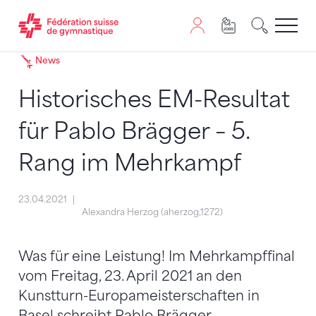
Passer au contenu
Naviguer vers le plan du siten
JavaScript est nécessaire pour naviguer sur ce site. Vous
News
Historisches EM-Resultat
für Pablo Brägger – 5.
Rang im Mehrkampf
23.04.2021
Alexandra Herzog (aherzog,1272)
Was für eine Leistung! Im Mehrkampffinal
vom Freitag, 23. April 2021 an den
Kunstturn-Europameisterschaften in
Basel schreibt Pablo Brägger