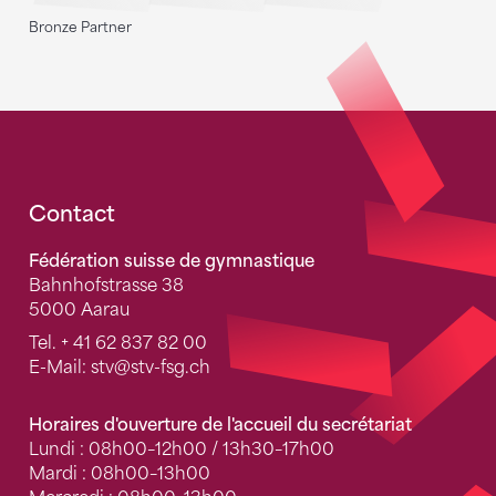
Bronze Partner
Fusszeile
Contact
Fédération suisse de gymnastique
Bahnhofstrasse 38
5000 Aarau
Tel.
+ 41 62 837 82 00
E-Mail:
stv
@stv-fsg.ch
Horaires d'ouverture de l'accueil du secrétariat
Lundi : 08h00–12h00 / 13h30–17h00
Mardi : 08h00–13h00