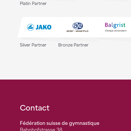
Platin Partner
Silver Partner
Bronze Partner
Fusszeile
Contact
Fédération suisse de gymnastique
Bahnhofstrasse 38