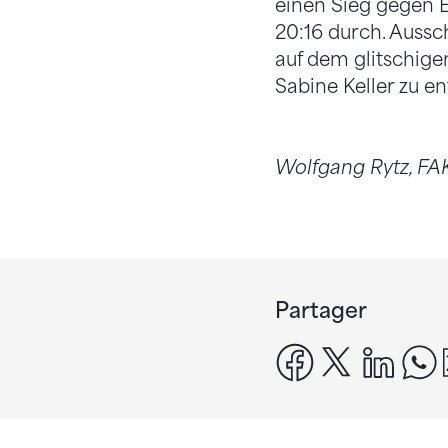
einen Sieg gegen E
20:16 durch. Aussc
auf dem glitschige
Sabine Keller zu en
Wolfgang Rytz, F
Partager
facebook
x
linke