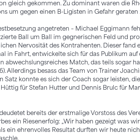
ion gleich gekommen. Zu dominant waren die Rhe
ns um gegen einen B-Ligisten in Gefahr geraten 
estbesetzung angetreten – Michael Eggimann fehlt
zierte Ball um Ball im gegnerischen Feld und profi
lichen Nervosität des Kontrahenten. Dieser fand 
mal in Fahrt, entwickelte sich für das Publikum au
in abwechslungsreiches Match, das teils sogar h
16). Allerdings besass das Team von Trainer Joach
n Satz konnte es sich der Coach sogar leisten, di
Hüttig für Stefan Hutter und Dennis Brulc für Mar
eudetet bereits der erstmalige Vorstoss des Vere
es ein Riesenerfolg: „Wir haben gezeigt was wi
ls ein ehrenvolles Resultat durften wir heute nich
schle.