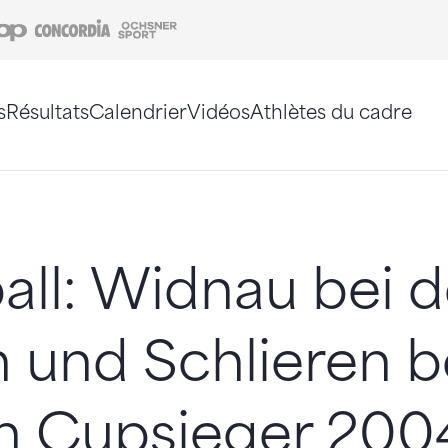
Coop
Concordia
Ochsner Sport
s
Résultats
Calendrier
Vidéos
Athlètes du cadre
e. Vous pouvez également utiliser le plan du site 
all: Widnau bei 
 und Schlieren b
 Cupsieger 200