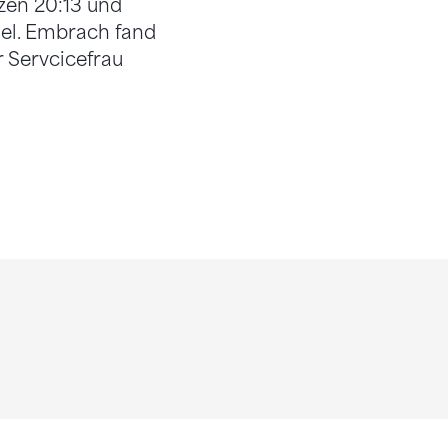
tzen 20:13 und
iel. Embrach fand
r Servcicefrau