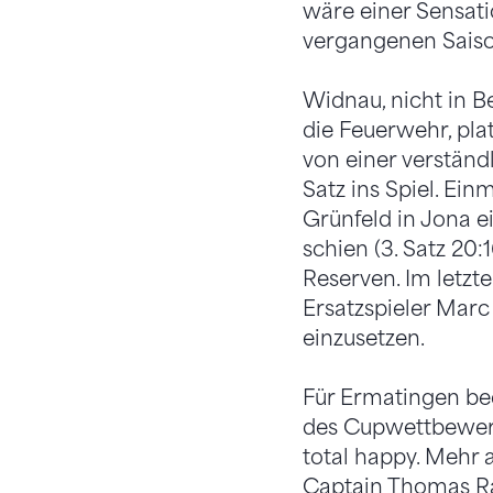
wäre einer Sensat
vergangenen Saiso
Widnau, nicht in B
die Feuerwehr, plat
von einer verständ
Satz ins Spiel. Ein
Grünfeld in Jona e
schien (3. Satz 20:
Reserven. Im letzte
Ersatzspieler Marc 
einzusetzen.
Für Ermatingen bed
des Cupwettbewerb
total happy. Mehr a
Captain Thomas Ra