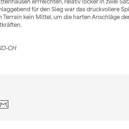
ttenhausen errreichten, relativ locker in zwei Sä
hlaggebend für den Sieg war das druckvollere Sp
n Terrain kein Mittel, um die harten Anschläge de
tkräften.
AKO-CH
din
whatsapp
email