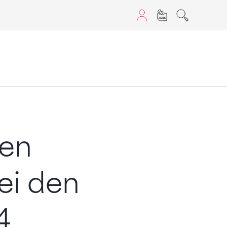
sans JavaScript.
den
ei den
4