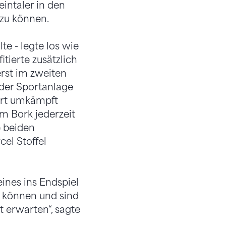
intaler in den
zu können.
e - legte los wie
tierte zusätzlich
erst im zweiten
f der Sportanlage
art umkämpft
im Bork jederzeit
e beiden
cel Stoffel
ines ins Endspiel
r können und sind
t erwarten“, sagte