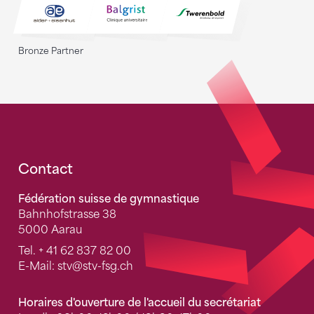
Bronze Partner
Fusszeile
Contact
Fédération suisse de gymnastique
Bahnhofstrasse 38
5000 Aarau
Tel.
+ 41 62 837 82 00
E-Mail:
stv
@stv-fsg.ch
Horaires d'ouverture de l'accueil du secrétariat