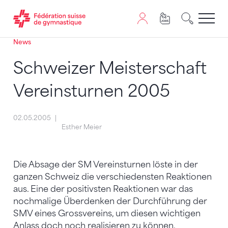
News
Passer au contenu
Naviguer vers le plan du siten
JavaScript est nécessaire pour naviguer sur ce site. Vous
Schweizer Meisterschaft
Vereinsturnen 2005
02.05.2005
Esther Meier
Die Absage der SM Vereinsturnen löste in der
ganzen Schweiz die verschiedensten Reaktionen
aus. Eine der positivsten Reaktionen war das
nochmalige Überdenken der Durchführung der
SMV eines Grossvereins, um diesen wichtigen
Anlass doch noch realisieren zu können.