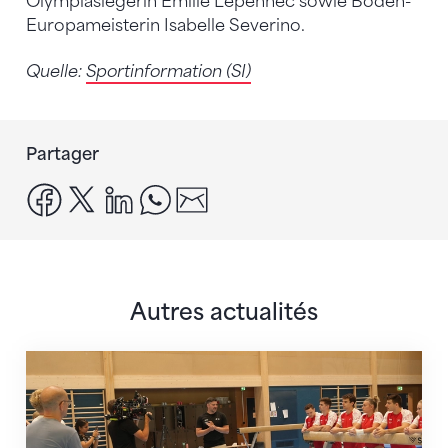
Olympiasiegerin Emilie Lepennec sowie Boden-
Europameisterin Isabelle Severino.
Quelle:
Sportinformation (SI)
Partager
facebook
x
linkedin
whatsapp
email
Autres actualités
En route pour Zagreb avec des objectifs clairs