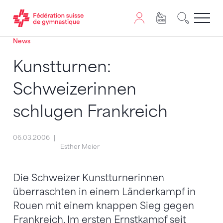
News
Passer au contenu
Naviguer vers le plan du siten
JavaScript est nécessaire pour naviguer sur ce site. Vous
Kunstturnen:
Schweizerinnen
schlugen Frankreich
06.03.2006
Esther Meier
Die Schweizer Kunstturnerinnen
überraschten in einem Länderkampf in
Rouen mit einem knappen Sieg gegen
Frankreich. Im ersten Ernstkampf seit