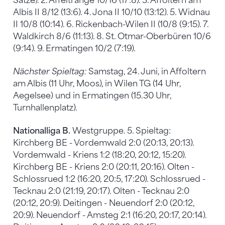
Sätze). 2. Affeltrange 10/16 (17:8). 3. Affoltern am
Albis II 8/12 (13:6). 4. Jona II 10/10 (13:12). 5. Widnau
II 10/8 (10:14). 6. Rickenbach-Wilen II (10/8 (9:15). 7.
Waldkirch 8/6 (11:13). 8. St. Otmar-Oberbüren 10/6
(9:14). 9. Ermatingen 10/2 (7:19).
Nächster Spieltag:
Samstag, 24. Juni, in Affoltern
am Albis (11 Uhr, Moos), in Wilen TG (14 Uhr,
Aegelsee) und in Ermatingen (15.30 Uhr,
Turnhallenplatz).
Nationalliga B.
Westgruppe. 5. Spieltag:
Kirchberg BE - Vordemwald 2:0 (20:13, 20:13).
Vordemwald - Kriens 1:2 (18:20, 20:12, 15:20).
Kirchberg BE - Kriens 2:0 (20:11, 20:16). Olten -
Schlossrued 1:2 (16:20, 20:5, 17:20). Schlossrued -
Tecknau 2:0 (21:19, 20:17). Olten - Tecknau 2:0
(20:12, 20:9). Deitingen - Neuendorf 2:0 (20:12,
20:9). Neuendorf - Amsteg 2:1 (16:20, 20:17, 20:14).