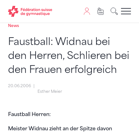
News
Passer au contenu
Naviguer vers le plan du siten
JavaScript est nécessaire pour naviguer sur ce site. Vous
Faustball: Widnau bei
den Herren, Schlieren bei
den Frauen erfolgreich
20.06.2006
Esther Meier
Faustball Herren:
Meister Widnau zieht an der Spitze davon