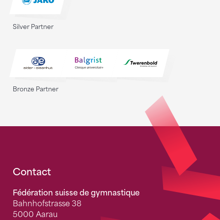
Silver Partner
Bronze Partner
Fusszeile
Contact
Fédération suisse de gymnastique
Bahnhofstrasse 38
5000 Aarau