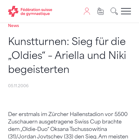
News
Passer au contenu
Naviguer vers le plan du siten
JavaScript est nécessaire pour naviguer sur ce site. Vous
Kunstturnen: Sieg für die
„Oldies“ – Ariella und Niki
begeisterten
05.11.2006
Der erstmals im Zürcher Hallenstadion vor 5500
Zuschauern ausgetragene Swiss Cup brachte
dem „Oldie-Duo“ Oksana Tschussowitina
(31)/Jordan Jovtschev (33) den Sieg. Am meisten