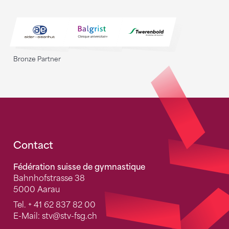
Bronze Partner
Fusszeile
Contact
Fédération suisse de gymnastique
Bahnhofstrasse 38
5000 Aarau
Tel.
+ 41 62 837 82 00
E-Mail:
stv
@stv-fsg.ch