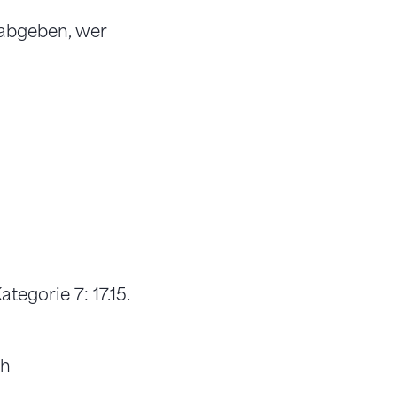
 abgeben, wer
tegorie 7: 17.15.
 h