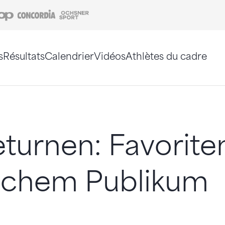
Coop
Concordia
Ochsner Sport
s
Résultats
Calendrier
Vidéos
Athlètes du cadre
e. Vous pouvez également utiliser le plan du site 
turnen: Favorite
schem Publikum