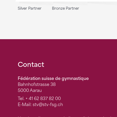
Silver Partner
Bronze Partner
Fusszeile
Contact
Fédération suisse de gymnastique
Bahnhofstrasse 38
5000 Aarau
Tel.
+ 41 62 837 82 00
E-Mail:
stv
@stv-fsg.ch