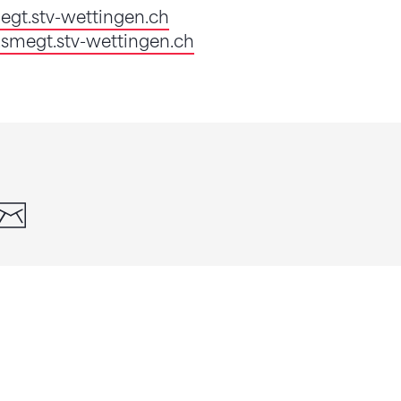
gt.stv-wettingen.ch
megt.stv-wettingen.ch
din
whatsapp
email