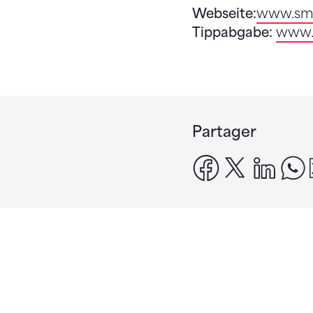
Webseite:
www.sme
Tippabgabe:
www.s
Partager
facebook
x
linke