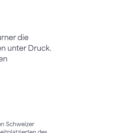
rner die
en unter Druck.
en
en Schweizer
itplatzierten des