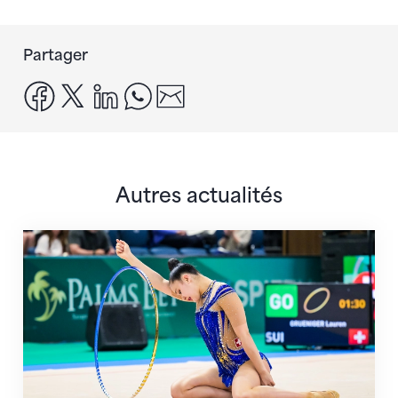
Partager
facebook
x
linkedin
whatsapp
email
Autres actualités
Prochaine étape : les Championnats du monde