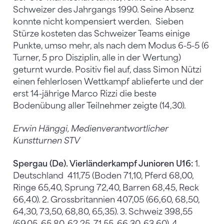
Schweizer des Jahrgangs 1990. Seine Absenz
konnte nicht kompensiert werden. Sieben
Stürze kosteten das Schweizer Teams einige
Punkte, umso mehr, als nach dem Modus 6-5-5 (6
Turner, 5 pro Disziplin, alle in der Wertung)
geturnt wurde. Positiv fiel auf, dass Simon Nützi
einen fehlerlosen Wettkampf ablieferte und der
erst 14-jährige Marco Rizzi die beste
Bodenübung aller Teilnehmer zeigte (14,30).
Erwin Hänggi, Medienverantwortlicher
Kunstturnen STV
Spergau (De). Vierländerkampf Junioren U16:
1.
Deutschland 411,75 (Boden 71,10, Pferd 68,00,
Ringe 65,40, Sprung 72,40, Barren 68,45, Reck
66,40). 2. Grossbritannien 407,05 (66,60, 68,50,
64,30, 73,50, 68,80, 65,35). 3. Schweiz 398,55
(69,05, 65,80, 62,25, 71,55, 66,30, 63,60). 4.