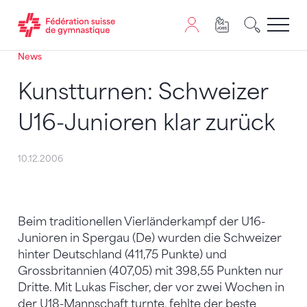
News
Passer au contenu
Naviguer vers le plan du siten
JavaScript est nécessaire pour naviguer sur ce site. Vous
Kunstturnen: Schweizer
U16-Junioren klar zurück
10.12.2006
Beim traditionellen Vierländerkampf der U16-
Junioren in Spergau (De) wurden die Schweizer
hinter Deutschland (411,75 Punkte) und
Grossbritannien (407,05) mit 398,55 Punkten nur
Dritte. Mit Lukas Fischer, der vor zwei Wochen in
der U18-Mannschaft turnte, fehlte der beste