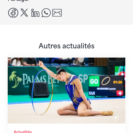
facebook
x
linkedin
whatsapp
email
Autres actualités
Prochaine étape : les Championnats du monde
Actualités