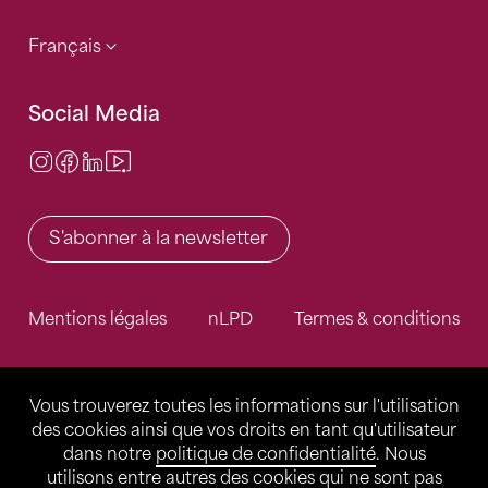
Français
Social Media
Instagram
Facebook
LinkedIn
Video Center
S'abonner à la newsletter
Mentions légales
nLPD
Termes & conditions
Vous trouverez toutes les informations sur l'utilisation
des cookies ainsi que vos droits en tant qu'utilisateur
dans notre
politique de confidentialité
. Nous
utilisons entre autres des cookies qui ne sont pas