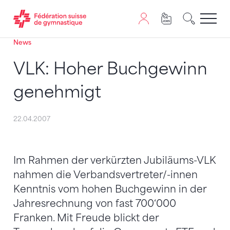
News
Passer au contenu
Naviguer vers le plan du siten
JavaScript est nécessaire pour naviguer sur ce site. Vous
VLK: Hoher Buchgewinn
genehmigt
22.04.2007
Im Rahmen der verkürzten Jubiläums-VLK
nahmen die Verbandsvertreter/-innen
Kenntnis vom hohen Buchgewinn in der
Jahresrechnung von fast 700‘000
Franken. Mit Freude blickt der