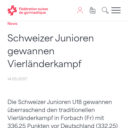
News
Passer au contenu
Naviguer vers le plan du siten
JavaScript est nécessaire pour naviguer sur ce site. Vous
Schweizer Junioren
gewannen
Vierländerkampf
14.05.2007
Die Schweizer Junioren U18 gewannen
überraschend den traditionellen
Vierländerkampf in Forbach (Fr) mit
336,25 Punkten vor Deutschland (332,25)