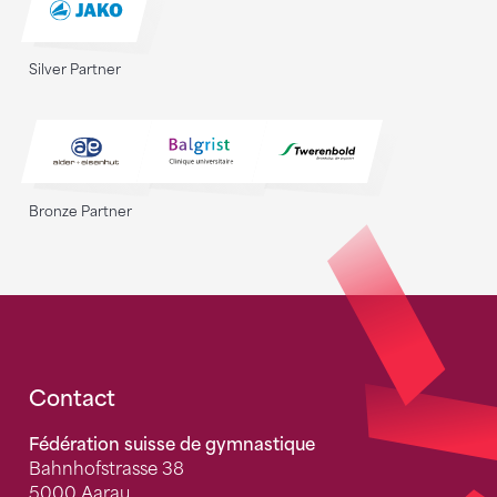
Silver Partner
Bronze Partner
Fusszeile
Contact
Fédération suisse de gymnastique
Bahnhofstrasse 38
5000 Aarau