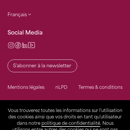
Français
Social Media
Instagram
Facebook
LinkedIn
Video Center
S'abonner à la newsletter
Mentions légales
nLPD
Termes & conditions
Vous trouverez toutes les informations sur l'utilisation
des cookies ainsi que vos droits en tant qu'utilisateur
dans notre
politique de confidentialité
. Nous
utilisons entre autres des cookies qui ne sont pas