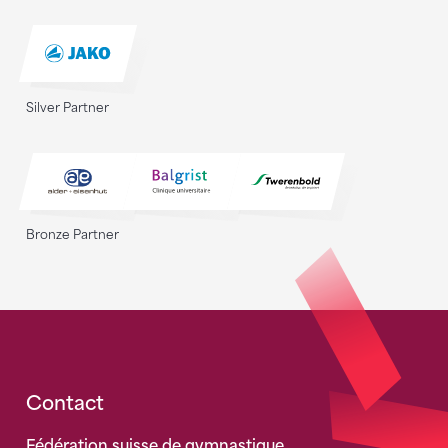
Silver Partner
Bronze Partner
Fusszeile
Contact
Fédération suisse de gymnastique