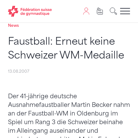
News
Passer au contenu
Naviguer vers le plan du siten
JavaScript est nécessaire pour naviguer sur ce site. Vous
Faustball: Erneut keine
Schweizer WM-Medaille
13.08.2007
Der 41-jährige deutsche
Ausnahmefaustballer Martin Becker nahm
an der Faustball-WM in Oldenburg im
Spiel um Rang 3 die Schweizer beinahe
im Alleingang auseinander und