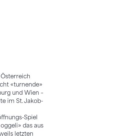
 Österreich
 Acht «turnende»
zburg und Wien –
te im St. Jakob-
öffnungs-Spiel
Joggeli» das aus
eils letzten