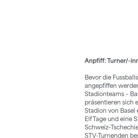
Anpfiff: Turner/-in
Bevor die Fussbal
angepfiffen werden
Stadionteams – Base
präsentieren sich 
Stadion von Basel e
Elf Tage und eine 
Schweiz–Tschechien
STV-Turnenden bes