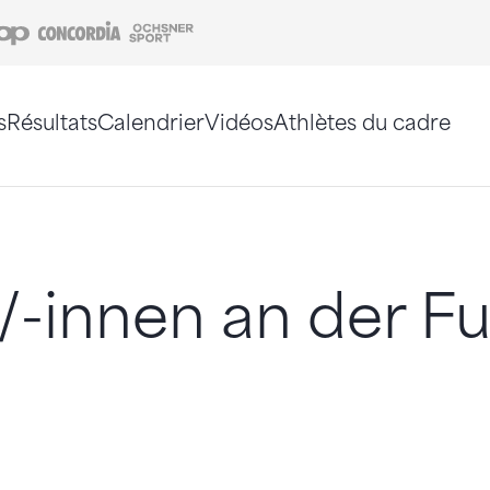
Coop
Concordia
Ochsner Sport
s
Résultats
Calendrier
Vidéos
Athlètes du cadre
e. Vous pouvez également utiliser le plan du site 
/-innen an der Fu