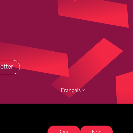
etter
Français
r
Oui
Non