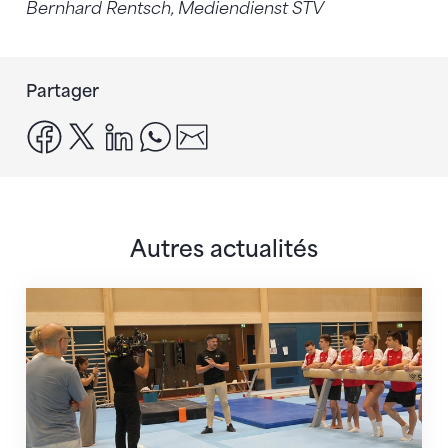
Bernhard Rentsch, Mediendienst STV
Partager
facebook
x
linkedin
whatsapp
email
Autres actualités
En route pour Zagreb avec des objectifs clairs