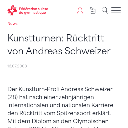
News
Passer au contenu
Naviguer vers le plan du siten
JavaScript est nécessaire pour naviguer sur ce site. Vous
Kunstturnen: Rücktritt
von Andreas Schweizer
16.07.2008
Der Kunstturn-Profi Andreas Schweizer
(28) hat nach einer zehnjährigen
internationalen und nationalen Karriere
den Rücktritt vom Spitzensport erklärt.
Mit dem Diplom an den Olympischen