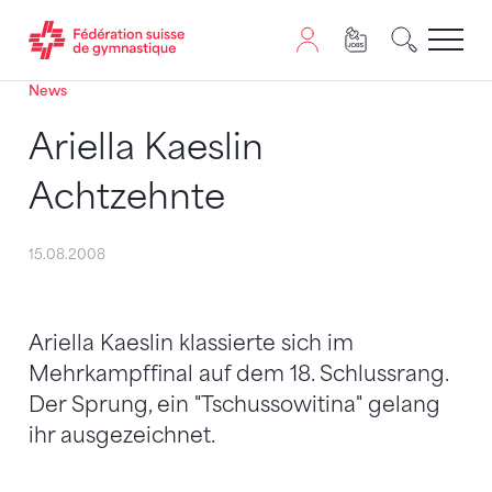
News
Passer au contenu
Naviguer vers le plan du siten
JavaScript est nécessaire pour naviguer sur ce site. Vous
Ariella Kaeslin
Achtzehnte
15.08.2008
Ariella Kaeslin klassierte sich im
Mehrkampffinal auf dem 18. Schlussrang.
Der Sprung, ein "Tschussowitina" gelang
ihr ausgezeichnet.