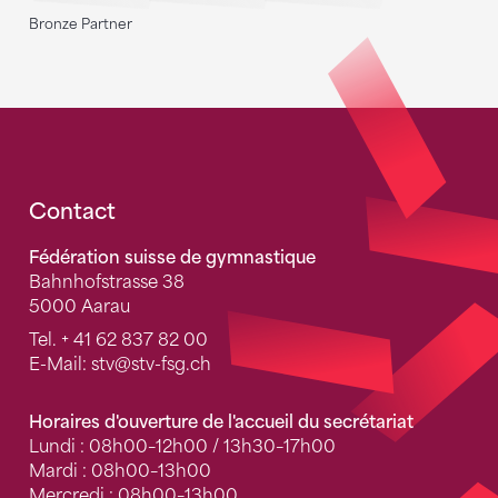
Bronze Partner
Fusszeile
Contact
Fédération suisse de gymnastique
Bahnhofstrasse 38
5000 Aarau
Tel.
+ 41 62 837 82 00
E-Mail:
stv
@stv-fsg.ch
Horaires d'ouverture de l'accueil du secrétariat
Lundi : 08h00–12h00 / 13h30–17h00
Mardi : 08h00–13h00
Mercredi : 08h00–13h00