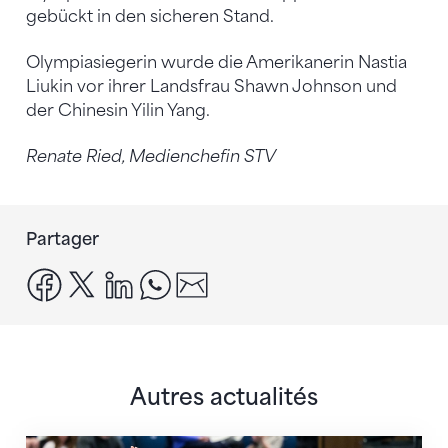
gebückt in den sicheren Stand.
Olympiasiegerin wurde die Amerikanerin Nastia
Liukin vor ihrer Landsfrau Shawn Johnson und
der Chinesin Yilin Yang.
Renate Ried, Medienchefin STV
Partager
facebook
x
linkedin
whatsapp
email
Autres actualités
Prochaine étape : les Championnats du monde