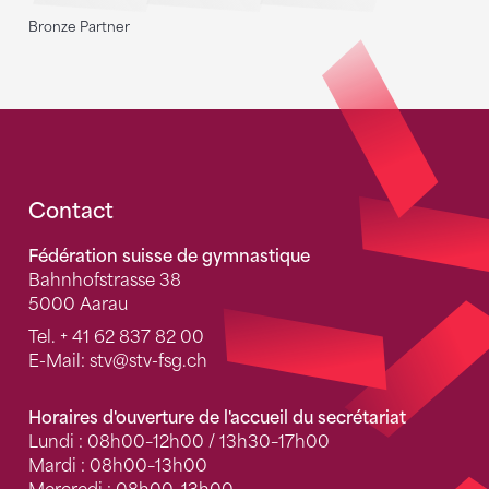
Bronze Partner
Fusszeile
Contact
Fédération suisse de gymnastique
Bahnhofstrasse 38
5000 Aarau
Tel.
+ 41 62 837 82 00
E-Mail:
stv
@stv-fsg.ch
Horaires d'ouverture de l'accueil du secrétariat
Lundi : 08h00–12h00 / 13h30–17h00
Mardi : 08h00–13h00