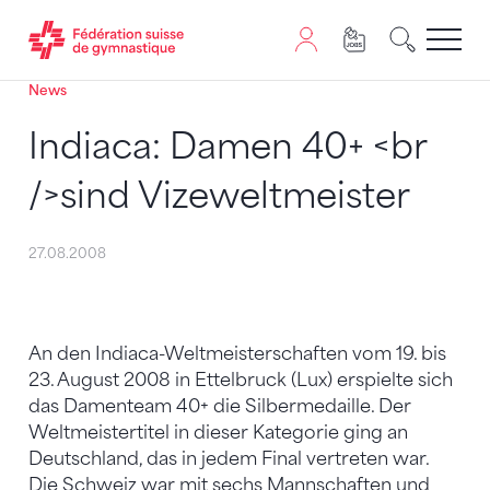
News
Passer au contenu
Naviguer vers le plan du siten
JavaScript est nécessaire pour naviguer sur ce site. Vous
Indiaca: Damen 40+ <br
/>sind Vizeweltmeister
27.08.2008
An den Indiaca-Weltmeisterschaften vom 19. bis
23. August 2008 in Ettelbruck (Lux) erspielte sich
das Damenteam 40+ die Silbermedaille. Der
Weltmeistertitel in dieser Kategorie ging an
Deutschland, das in jedem Final vertreten war.
Die Schweiz war mit sechs Mannschaften und