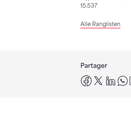
15.537
Alle Ranglisten
Partager
facebook
x
linke