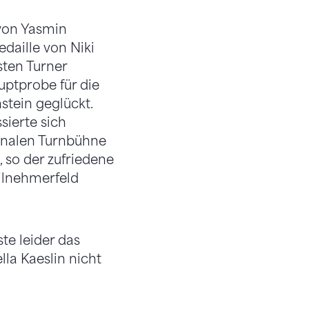
 von Yasmin
aille von Niki
sten Turner
uptprobe für die
stein geglückt.
sierte sich
ionalen Turnbühne
, so der zufriedene
ilnehmerfeld
te leider das
la Kaeslin nicht