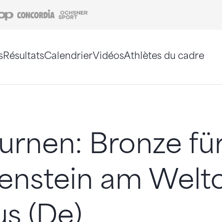
Coop
Concordia
Ochsner Sport
s
Résultats
Calendrier
Vidéos
Athlètes du cadre
e. Vous pouvez également utiliser le plan du site 
urnen: Bronze für
enstein am Weltc
s (De)