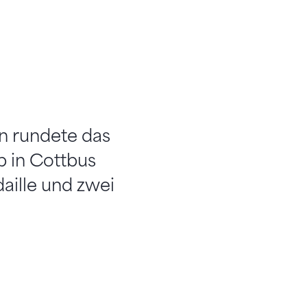
n rundete das
p in Cottbus
aille und zwei