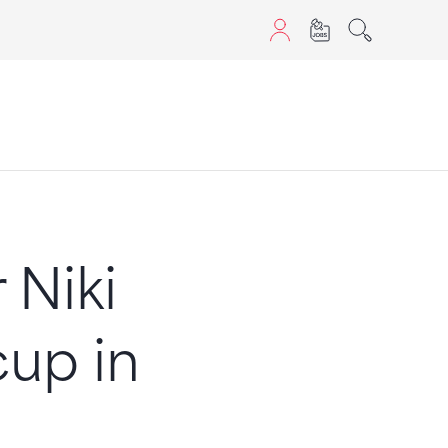
sans JavaScript.
 Niki
up in