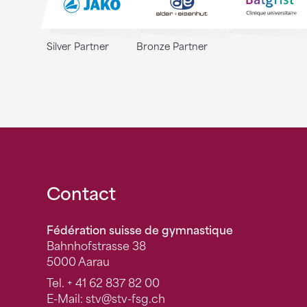
Silver Partner
Bronze Partner
Fusszeile
Contact
Fédération suisse de gymnastique
Bahnhofstrasse 38
5000 Aarau
Tel.
+ 41 62 837 82 00
E-Mail:
stv
@stv-fsg.ch