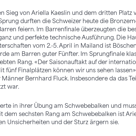
 Sieg von Ariella Kaeslin und dem dritten Platz
ung durften die Schweizer heute die Bronzemed
rren feiern. Im Barrenfinale überzeugten die be
anz und perfekte technische Ausführung. Die Ha
erschaften vom 2.-5. April in Mailand ist Böschen
rde am Barren guter Fünfter. Im Sprungfinale klas
ebten Rang. «Der Saisonauftakt auf der internat
it fünf Finalplätzen können wir uns sehen lassen»
r Männer Bernhard Fluck. Insbesondere da das Te
zt war.
tzerte in ihrer Übung am Schwebebalken und muss
it dem sechsten Rang am Schwebebalken ist Ariel
nen Unsicherheiten und der Sturz ärgern sie.