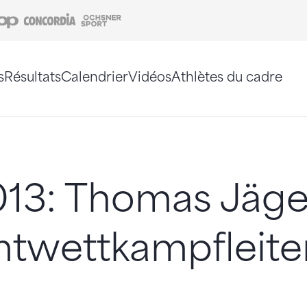
Coop
Concordia
Ochsner Sport
s
Résultats
Calendrier
Vidéos
Athlètes du cadre
e. Vous pouvez également utiliser le plan du site 
13: Thomas Jäger
twettkampfleite