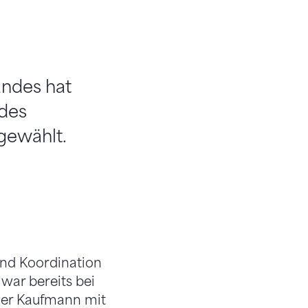
andes hat
 des
gewählt.
und Koordination
war bereits bei
cher Kaufmann mit