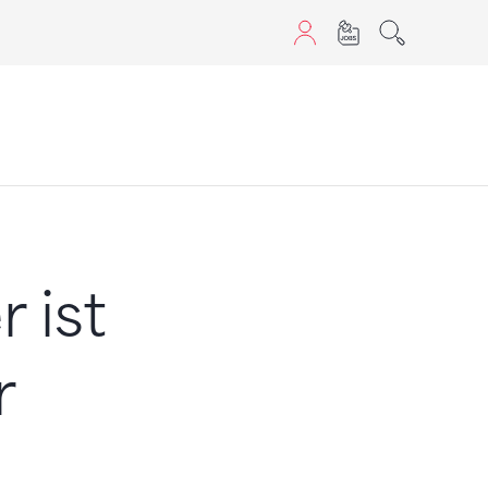
sans JavaScript.
 ist
r