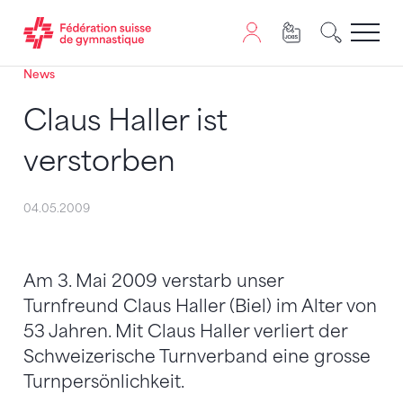
News
Passer au contenu
Naviguer vers le plan du siten
JavaScript est nécessaire pour naviguer sur ce site. Vous
Claus Haller ist
verstorben
04.05.2009
Am 3. Mai 2009 verstarb unser
Turnfreund Claus Haller (Biel) im Alter von
53 Jahren. Mit Claus Haller verliert der
Schweizerische Turnverband eine grosse
Turnpersönlichkeit.