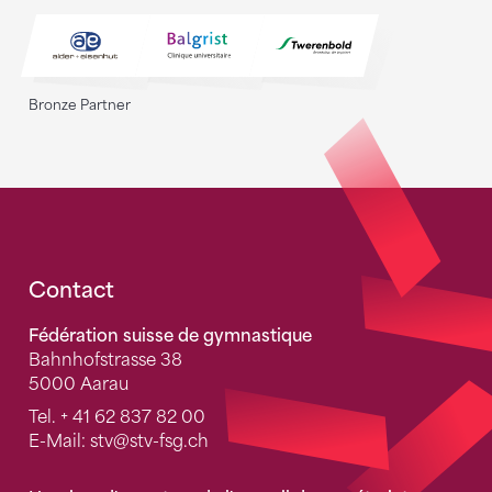
Bronze Partner
Fusszeile
Contact
Fédération suisse de gymnastique
Bahnhofstrasse 38
5000 Aarau
Tel.
+ 41 62 837 82 00
E-Mail:
stv
@stv-fsg.ch