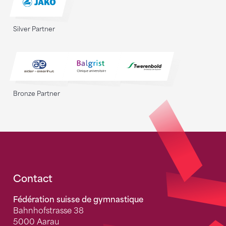
Silver Partner
Bronze Partner
Fusszeile
Contact
Fédération suisse de gymnastique
Bahnhofstrasse 38
5000 Aarau