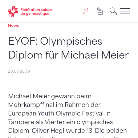
News
Passer au contenu
Naviguer vers le plan du siten
JavaScript est nécessaire pour naviguer sur ce site. Vous
EYOF: Olympisches
Diplom für Michael Meier
23.07.2009
Michael Meier gewann beim
Mehrkampffinal im Rahmen der
European Youth Olympic Festival in
Tampere als Vierter ein olympisches
Diplom. Oliver Hegi wurde 13. Die beiden