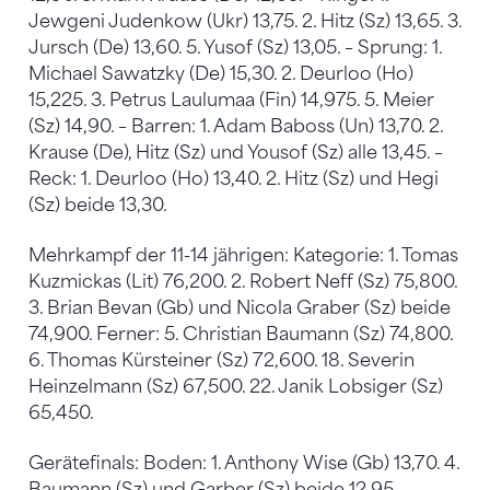
Jewgeni Judenkow (Ukr) 13,75. 2. Hitz (Sz) 13,65. 3.
Jursch (De) 13,60. 5. Yusof (Sz) 13,05. – Sprung: 1.
Michael Sawatzky (De) 15,30. 2. Deurloo (Ho)
15,225. 3. Petrus Laulumaa (Fin) 14,975. 5. Meier
(Sz) 14,90. – Barren: 1. Adam Baboss (Un) 13,70. 2.
Krause (De), Hitz (Sz) und Yousof (Sz) alle 13,45. –
Reck: 1. Deurloo (Ho) 13,40. 2. Hitz (Sz) und Hegi
(Sz) beide 13,30.
Mehrkampf der 11-14 jährigen: Kategorie: 1. Tomas
Kuzmickas (Lit) 76,200. 2. Robert Neff (Sz) 75,800.
3. Brian Bevan (Gb) und Nicola Graber (Sz) beide
74,900. Ferner: 5. Christian Baumann (Sz) 74,800.
6. Thomas Kürsteiner (Sz) 72,600. 18. Severin
Heinzelmann (Sz) 67,500. 22. Janik Lobsiger (Sz)
65,450.
Gerätefinals: Boden: 1. Anthony Wise (Gb) 13,70. 4.
Baumann (Sz) und Garber (Sz) beide 12,95. –