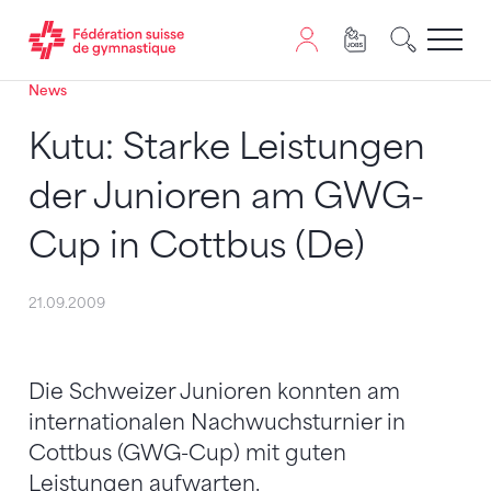
News
Passer au contenu
Naviguer vers le plan du siten
JavaScript est nécessaire pour naviguer sur ce site. Vous
Kutu: Starke Leistungen
der Junioren am GWG-
Cup in Cottbus (De)
21.09.2009
Die Schweizer Junioren konnten am
internationalen Nachwuchsturnier in
Cottbus (GWG-Cup) mit guten
Leistungen aufwarten.