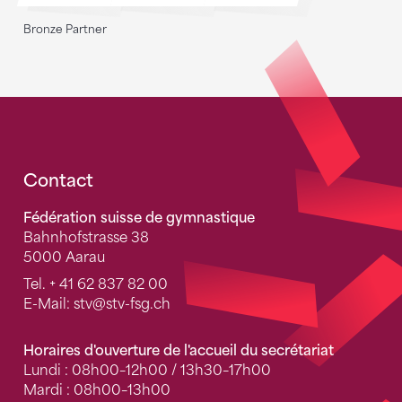
Bronze Partner
Fusszeile
Contact
Fédération suisse de gymnastique
Bahnhofstrasse 38
5000 Aarau
Tel.
+ 41 62 837 82 00
E-Mail:
stv
@stv-fsg.ch
Horaires d'ouverture de l'accueil du secrétariat
Lundi : 08h00–12h00 / 13h30–17h00
Mardi : 08h00–13h00