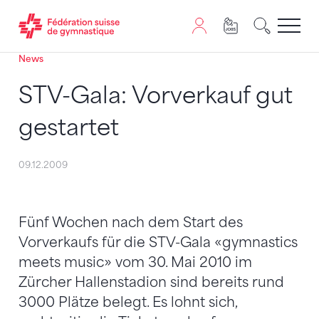
News
Passer au contenu
Naviguer vers le plan du siten
JavaScript est nécessaire pour naviguer sur ce site. Vous
STV-Gala: Vorverkauf gut
gestartet
09.12.2009
Fünf Wochen nach dem Start des
Vorverkaufs für die STV-Gala «gymnastics
meets music» vom 30. Mai 2010 im
Zürcher Hallenstadion sind bereits rund
3000 Plätze belegt. Es lohnt sich,