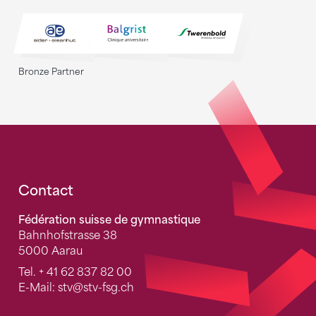
Bronze Partner
Fusszeile
Contact
Fédération suisse de gymnastique
Bahnhofstrasse 38
5000 Aarau
Tel.
+ 41 62 837 82 00
E-Mail:
stv
@stv-fsg.ch