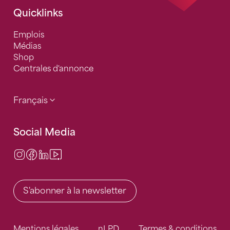
Quicklinks
Emplois
Médias
Shop
Centrales d'annonce
Français
Social Media
Instagram
Facebook
LinkedIn
Video Center
S'abonner à la newsletter
Mentions légales
nLPD
Termes & conditions