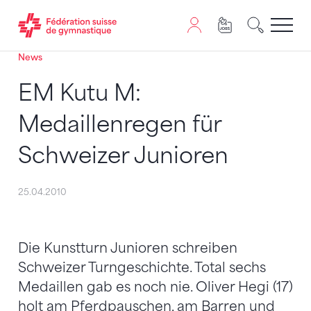
News
Passer au contenu
Naviguer vers le plan du siten
JavaScript est nécessaire pour naviguer sur ce site. Vous
EM Kutu M:
Medaillenregen für
Schweizer Junioren
25.04.2010
Die Kunstturn Junioren schreiben
Schweizer Turngeschichte. Total sechs
Medaillen gab es noch nie. Oliver Hegi (17)
holt am Pferdpauschen, am Barren und