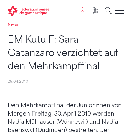
News
Passer au contenu
Naviguer vers le plan du siten
JavaScript est nécessaire pour naviguer sur ce site. Vous
EM Kutu F: Sara
Catanzaro verzichtet auf
den Mehrkampffinal
29.04.2010
Den Mehrkampffinal der Juniorinnen von
Morgen Freitag, 30. April 2010 werden
Nadia Mülhauser (Wünnewil) und Nadia
Baeriswyl (Düdingen) bestreiten. Der