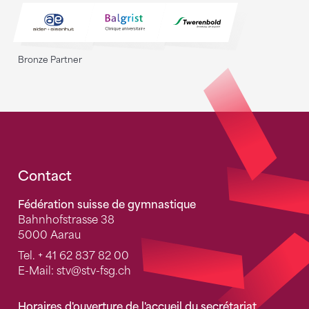
Bronze Partner
Fusszeile
Contact
Fédération suisse de gymnastique
Bahnhofstrasse 38
5000 Aarau
Tel.
+ 41 62 837 82 00
E-Mail:
stv
@stv-fsg.ch
Horaires d'ouverture de l'accueil du secrétariat