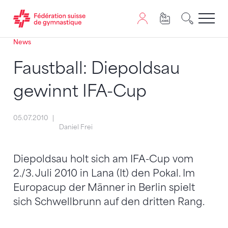
News
Passer au contenu
Naviguer vers le plan du siten
JavaScript est nécessaire pour naviguer sur ce site. Vous
Faustball: Diepoldsau
gewinnt IFA-Cup
05.07.2010
Daniel Frei
Diepoldsau holt sich am IFA-Cup vom
2./3. Juli 2010 in Lana (It) den Pokal. Im
Europacup der Männer in Berlin spielt
sich Schwellbrunn auf den dritten Rang.