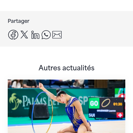
Partager
facebook
x
linkedin
whatsapp
email
Autres actualités
Prochaine étape : les Championnats du monde