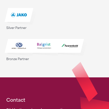
Silver Partner
Bronze Partner
Fusszeile
Contact