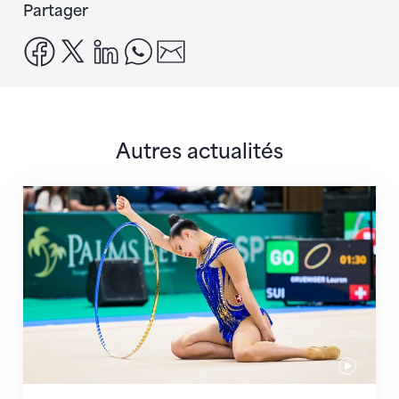
Partager
facebook
x
linkedin
whatsapp
email
Autres actualités
Prochaine étape : les Championnats du monde