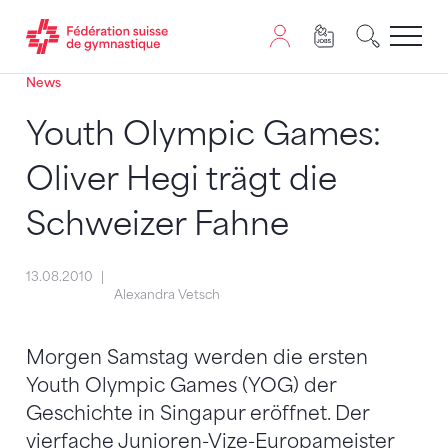
News
Passer au contenu
Naviguer vers le plan du siten
JavaScript est nécessaire pour naviguer sur ce site. Vous
Youth Olympic Games:
Oliver Hegi trägt die
Schweizer Fahne
13.08.2010
Alexandra Vetsch
Morgen Samstag werden die ersten
Youth Olympic Games (YOG) der
Geschichte in Singapur eröffnet. Der
vierfache Junioren-Vize-Europameister