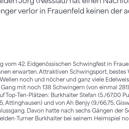
alden Jörg (Nesslau) hat einen Nachfo
ger verlor in Frauenfeld keinen der 
g vom 42. Eidgenössischen Schwingfest in Frauen
en erwarten. Attraktiven Schwingsport, bestes 
Wellen noch und nöcher und ganz viele Edelwe
 Gang mit noch 138 Schwingern (von einmal 281),
f Top-Ten-Plätzen: Burkhalter Stefan (5./67,00 P
5, Attinghausen) und von Ah Benjy (9./66,75, Giswi
hlussgang. Davon hatte nach sechs Gängen der 
elden-Turner Burkhalter bei seinem Heimspiel n