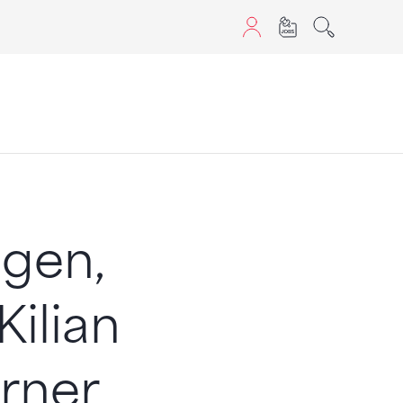
sans JavaScript.
ngen,
ilian
urner