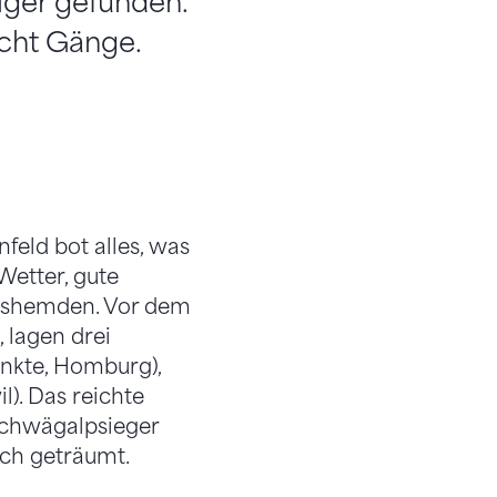
lger gefunden.
acht Gänge.
feld bot alles, was
Wetter, gute
isshemden. Vor dem
 lagen drei
unkte, Homburg),
l). Das reichte
Schwägalpsieger
och geträumt.