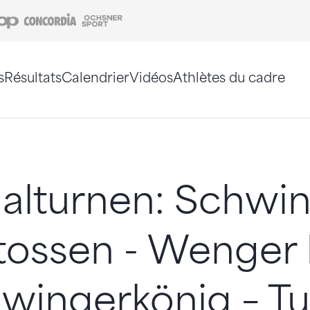
Coop
Concordia
Ochsner Sport
s
Résultats
Calendrier
Vidéos
Athlètes du cadre
e. Vous pouvez également utiliser le plan du site 
alturnen: Schwi
tossen - Wenger K
hwingerkönig – T