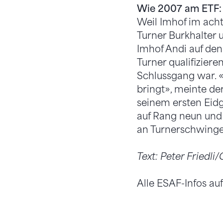
Wie 2007 am ETF:
Weil Imhof im acht
Turner Burkhalter u
Imhof Andi auf den
Turner qualifiziere
Schlussgang war. «
bringt», meinte de
seinem ersten Eid
auf Rang neun und 
an Turnerschwinge
Text: Peter Friedli
Alle ESAF-Infos au