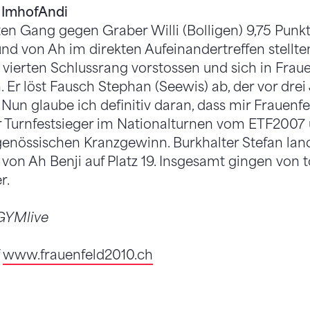
 Imhof
Andi
en Gang gegen Graber Willi (Bolligen) 9,75 Punkt
nd von Ah im direkten Aufeinandertreffen stellten 
 vierten Schlussrang vorstossen und sich in Fraue
n. Er löst Fausch Stephan (Seewis) ab, der vor dre
Nun glaube ich definitiv daran, dass mir Frauenfe
r Turnfestsieger im Nationalturnen vom ETF2007
genössischen Kranzgewinn. Burkhalter Stefan lan
von Ah Benji auf Platz 19. Insgesamt gingen von 
r.
/GYMlive
f
www.frauenfeld2010.ch