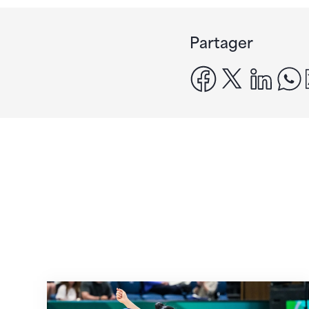
Partager
facebook
x
linke
Prochaine étape : les Championnats du