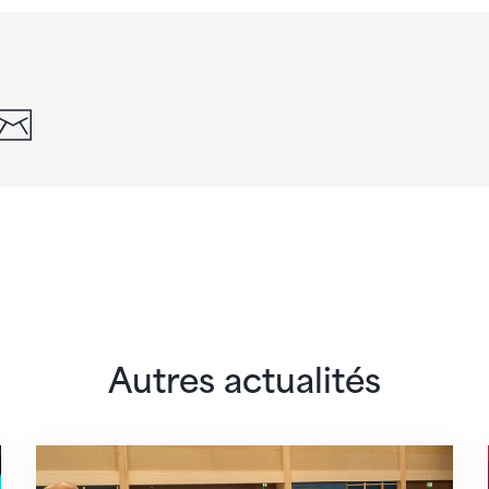
din
whatsapp
email
Autres actualités
 monde
En route pour Zagreb avec des objectifs clair