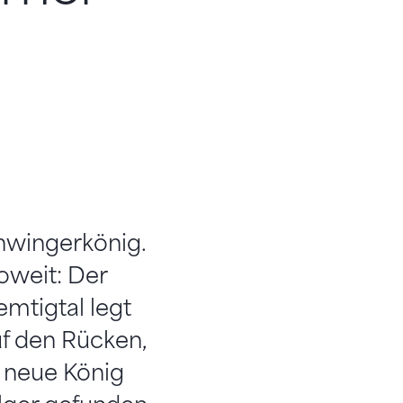
hwingerkönig.
oweit: Der
mtigtal legt
uf den Rücken,
r neue König