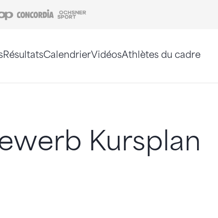
Coop
Concordia
Ochsner Sport
s
Résultats
Calendrier
Vidéos
Athlètes du cadre
e. Vous pouvez également utiliser le plan du site 
ewerb Kursplan