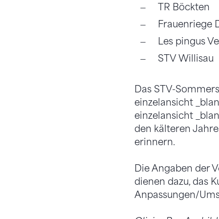
TR Böckten
Frauenriege D
Les pingus Ve
STV Willisau
Das STV-Sommerset
einzelansicht _bla
einzelansicht _bla
den kälteren Jahr
erinnern.
Die Angaben der V
dienen dazu, das K
Anpassungen/Umste