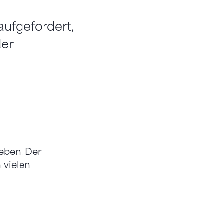
ufgefordert,
der
eben. Der
 vielen