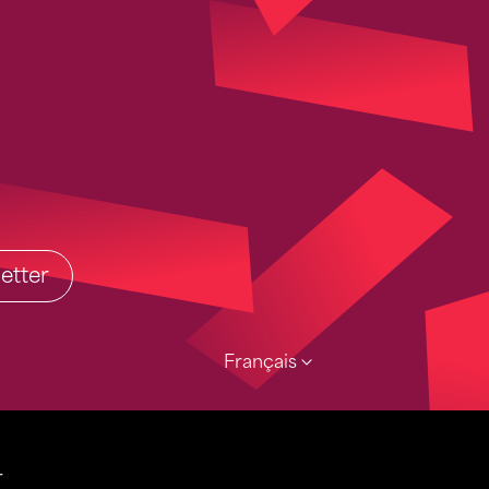
etter
Français
r