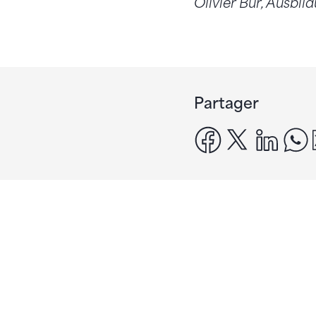
Olivier Bur, Ausbi
Partager
facebook
x
linke