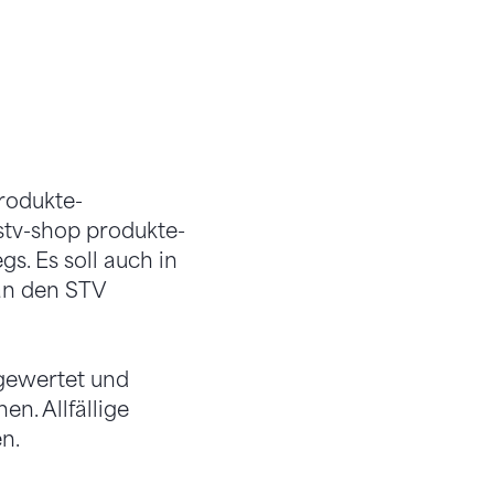
rodukte-
stv-shop produkte-
s. Es soll auch in
an den STV
gewertet und
n. Allfällige
n.