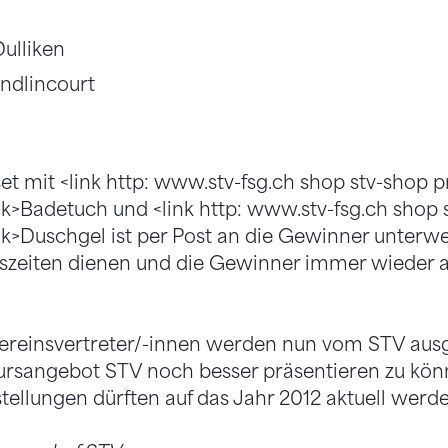
ulliken
ndlincourt
 mit <link http: www.stv-fsg.ch shop stv-shop p
nk>Badetuch und <link http: www.stv-fsg.ch shop 
nk>Duschgel ist per Post an die Gewinner unterweg
eszeiten dienen und die Gewinner immer wieder 
ereinsvertreter/-innen werden nun vom STV aus
ursangebot STV noch besser präsentieren zu könne
llungen dürften auf das Jahr 2012 aktuell werde