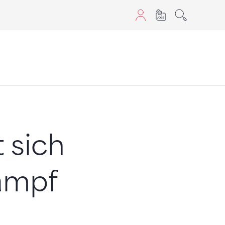
sans JavaScript.
t sich
ampf