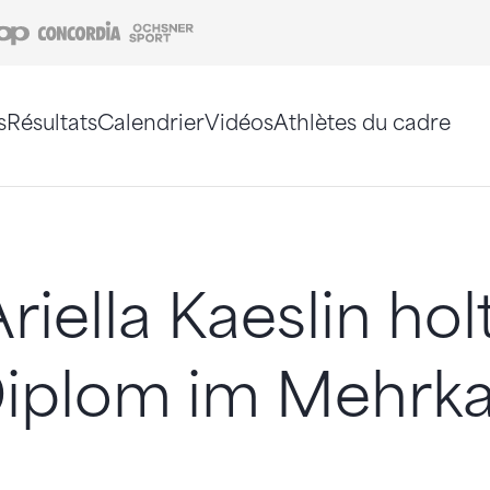
Coop
Concordia
Ochsner Sport
s
Résultats
Calendrier
Vidéos
Athlètes du cadre
e. Vous pouvez également utiliser le plan du site 
riella Kaeslin hol
plom im Mehrk