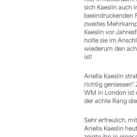
sich Kaeslin auch 
beeindruckenden Fo
zweites Mehrkampf
Kaeslin vor Jahres
holte sie im Ansch
wiederum den acht
ist!
Ariella Kaeslin str
richtig geniessen“
WM in London ist 
der achte Rang die
Sehr erfreulich, mi
Ariella Kaeslin heu
zeigte ihn in einer