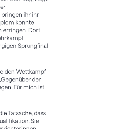
er
bringen ihr ihr
Diplom konnte
 erringen. Dort
Mehrkampf
gigen Sprungfinal
onnte den Wettkampf
 „Gegenüber der
en. Für mich ist
die Tatsache, dass
alifikation. Sie
gsrichterinnen