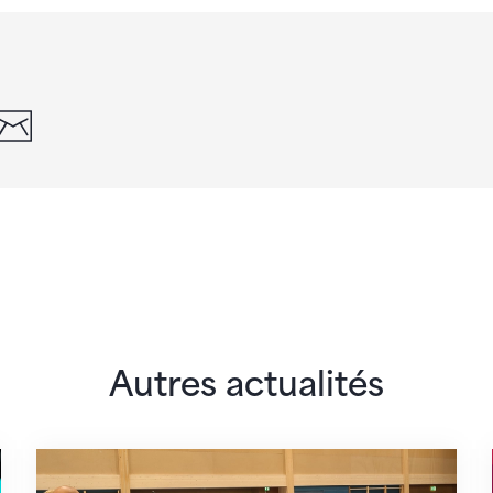
din
whatsapp
email
Autres actualités
 monde
En route pour Zagreb avec des objectifs clair