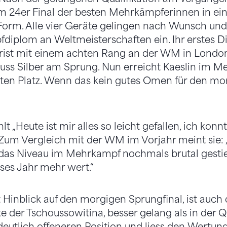
im 24er Final der besten Mehrkämpferinnen in ein
rm. Alle vier Geräte gelingen nach Wunsch und 
diplom an Weltmeisterschaften ein. Ihr erstes 
frist mit einem achten Rang an der WM in London
luss Silber am Sprung. Nun erreicht Kaeslin im 
en Platz. Wenn das kein gutes Omen für den mor
ahlt „Heute ist mir alles so leicht gefallen, ich k
. Zum Vergleich mit der WM im Vorjahr meint sie:
das Niveau im Mehrkampf nochmals brutal gestieg
ses Jahr mehr wert.“
t Hinblick auf den morgigen Sprungfinal, ist auch 
te der Tschoussowitina, besser gelang als in der Qu
 deutlich offeneren Position und liess den Wertun