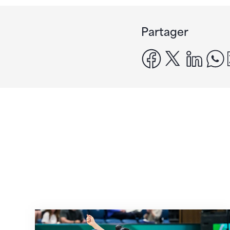
Partager
facebook
x
linke
Prochaine étape : les Championnats du