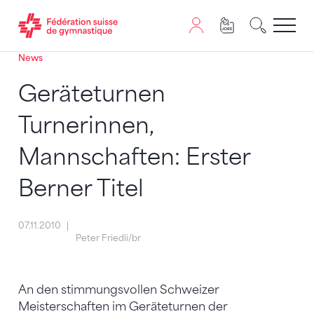
News
Passer au contenu
Naviguer vers le plan du siten
JavaScript est nécessaire pour naviguer sur ce site. Vous
Geräteturnen
Turnerinnen,
Mannschaften: Erster
Berner Titel
07.11.2010
Peter Friedli/br
An den stimmungsvollen Schweizer
Meisterschaften im Geräteturnen der