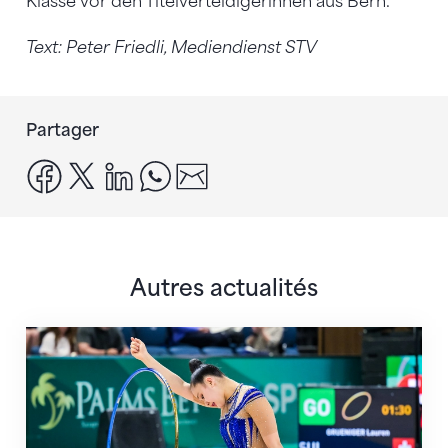
Klasse vor den Titelverteidigerinnen aus Bern.
Text: Peter Friedli
, Mediendienst STV
Partager
facebook
x
linkedin
whatsapp
email
Autres actualités
Prochaine étape : les Championnats du monde